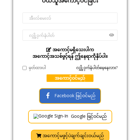
ဝယ်သူအကောင့်ဝင်ခြင်း
အကောင့်မရှိသေးပါက
အကောင့်အသစ်ဖွင့်ရန် ဤနေရာကိုနှိပ်ပါ။
မှတ်ထားပါ
လျှို့ဝှက်နံပါတ်မေ့နေလား?
အကောင့်ဝင်မည်
Facebook ဖြင့်ဝင်မည်
Google ဖြင့်ဝင်မည်
အကောင့်မဖွင့်ပဲချက်ချင်းဝယ်မည်