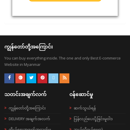
ကျွန်တော်တို့အကြောင်း
You can buy everything inside. The one and only Best E-commerce
Website in Myanmar
သတင်းအချက်လက်
ဝန်ဆောင်မှု
ကျွန်တော်တို့အကြောင်း
ဆက်သွယ်ရန်
DELIVERY အချက်အလက်
ပြန်လည်ပေးပို့ခြင်းမူဝါဒ
ကိုယ်ရေးအချက်အလက်မူ
ဘယ်လို၀ယ်ရမလဲ