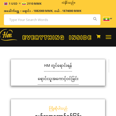
=
ဈေးနှုန်းများသည် အချိန်နှင့် အမျှပြောင်းလဲနိုင်သည်။
1 USD
2110 MMK
အခေါက်ရွှေ
=
ရောင်း - 1882000 MMK
,
ဝယ် - 1874000 MMK
Togg
navi
HM တွင်ရောင်းရန်
ရောင်းသူအကောင့်ဝင်ခြင်း
ကြိုဆိုပါသည်