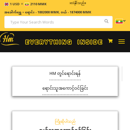
=
ဈေးနှုန်းများသည် အချိန်နှင့် အမျှပြောင်းလဲနိုင်သည်။
1 USD
2110 MMK
အခေါက်ရွှေ
=
ရောင်း - 1882000 MMK
,
ဝယ် - 1874000 MMK
Togg
navi
HM တွင်ရောင်းရန်
ရောင်းသူအကောင့်ဝင်ခြင်း
ကြိုဆိုပါသည်