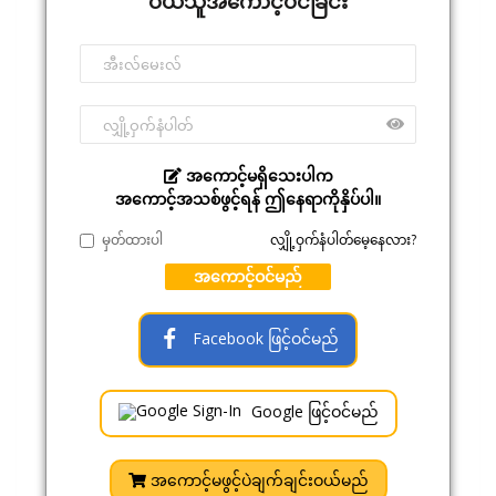
ဝယ်သူအကောင့်ဝင်ခြင်း
အကောင့်မရှိသေးပါက
အကောင့်အသစ်ဖွင့်ရန် ဤနေရာကိုနှိပ်ပါ။
မှတ်ထားပါ
လျှို့ဝှက်နံပါတ်မေ့နေလား?
အကောင့်ဝင်မည်
Facebook ဖြင့်ဝင်မည်
Google ဖြင့်ဝင်မည်
အကောင့်မဖွင့်ပဲချက်ချင်းဝယ်မည်