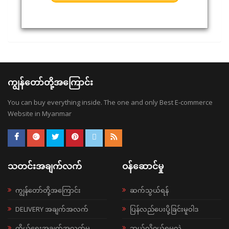
ကျွန်တော်တို့အကြောင်း
You can buy everything inside. The one and only Best E-commerce
Website in Myanmar
သတင်းအချက်လက်
ဝန်ဆောင်မှု
ကျွန်တော်တို့အကြောင်း
ဆက်သွယ်ရန်
DELIVERY အချက်အလက်
ပြန်လည်ပေးပို့ခြင်းမူဝါဒ
ကိုယ်ရေးအချက်အလက်မူ
ဘယ်လို၀ယ်ရမလဲ