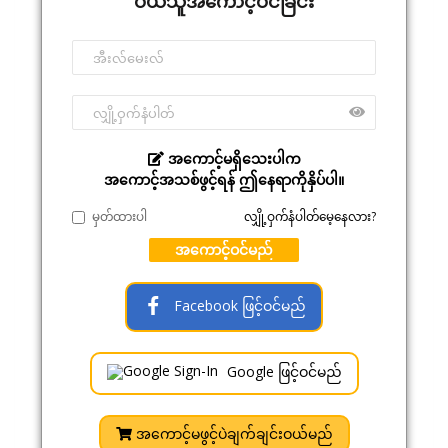
ဝယ်သူအကောင့်ဝင်ခြင်း
အကောင့်မရှိသေးပါက
အကောင့်အသစ်ဖွင့်ရန် ဤနေရာကိုနှိပ်ပါ။
မှတ်ထားပါ
လျှို့ဝှက်နံပါတ်မေ့နေလား?
အကောင့်ဝင်မည်
Facebook ဖြင့်ဝင်မည်
Google ဖြင့်ဝင်မည်
အကောင့်မဖွင့်ပဲချက်ချင်းဝယ်မည်