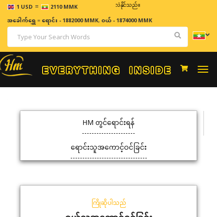
=
ဈေးနှုန်းများသည် အချိန်နှင့် အမျှပြောင်းလဲနိုင်သည်။
1 USD
2110 MMK
အခေါက်ရွှေ
=
ရောင်း - 1882000 MMK
,
ဝယ် - 1874000 MMK
Togg
navi
HM တွင်ရောင်းရန်
ရောင်းသူအကောင့်ဝင်ခြင်း
ကြိုဆိုပါသည်