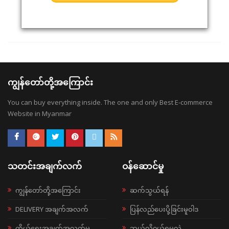
ကျွန်တော်တို့အကြောင်း
You can buy everything inside. The one and only Best E-commerce
Website in Myanmar
သတင်းအချက်လက်
ဝန်ဆောင်မှု
ကျွန်တော်တို့အကြောင်း
ဆက်သွယ်ရန်
DELIVERY အချက်အလက်
ပြန်လည်ပေးပို့ခြင်းမူဝါဒ
ကိုယ်ရေးအချက်အလက်မူ
ဘယ်လို၀ယ်ရမလဲ