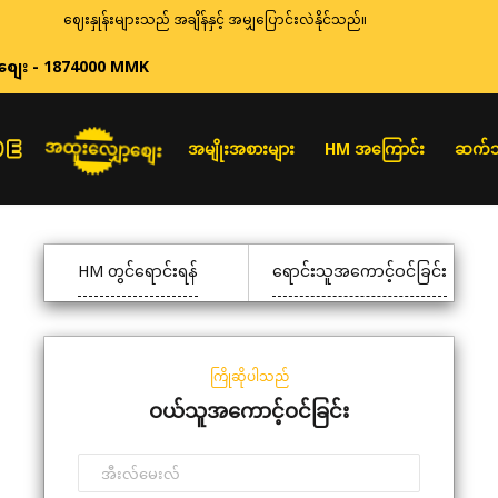
ဈေးနှုန်းများသည် အချိန်နှင့် အမျှပြောင်းလဲနိုင်သည်။
စျေး - 1874000 MMK
အထူးလျှော့စျေး
အမျိုးအစားများ
HM အကြောင်း
ဆက်သ
HM တွင်ရောင်းရန်
ရောင်းသူအကောင့်ဝင်ခြင်း
ကြိုဆိုပါသည်
ဝယ်သူအကောင့်ဝင်ခြင်း