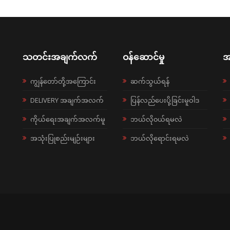
သတင်းအချက်လက်
ဝန်ဆောင်မှု
အ
ကျွန်တော်တို့အကြောင်း
ဆက်သွယ်ရန်
DELIVERY အချက်အလက်
ပြန်လည်ပေးပို့ခြင်းမူဝါဒ
ကိုယ်ရေးအချက်အလက်မူ
ဘယ်လို၀ယ်ရမလဲ
အသုံးပြုစည်းမျဉ်းများ
ဘယ်လိုရောင်းရမလဲ