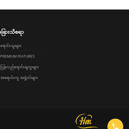
ခြားသိစရာ
ရောင်းသူများ
PREMIUM FEATURES
ပြန်လည်ရောင်းချသူများ
အရောင်းကူ အဖွဲ့ဝင်များ