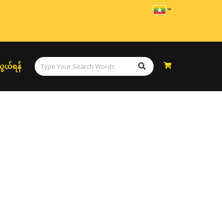
ွယ်ရန်