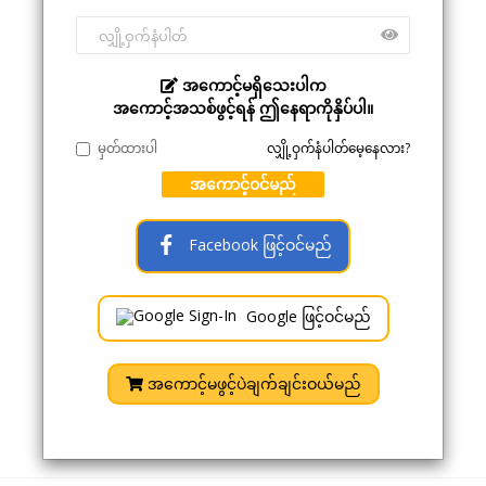
အကောင့်မရှိသေးပါက
အကောင့်အသစ်ဖွင့်ရန် ဤနေရာကိုနှိပ်ပါ။
မှတ်ထားပါ
လျှို့ဝှက်နံပါတ်မေ့နေလား?
အကောင့်ဝင်မည်
Facebook ဖြင့်ဝင်မည်
Google ဖြင့်ဝင်မည်
အကောင့်မဖွင့်ပဲချက်ချင်းဝယ်မည်