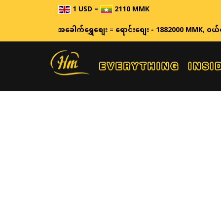
1 USD
=
2110 MMK
အခေါက်ရွှေစျေး
=
ရောင်းစျေး - 1882000 MMK
,
ဝယ်