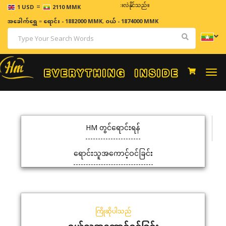
=
ဈေးနှုန်းများသည် အချိန်နှင့် အမျှပြောင်းလဲနိုင်သည်။
1 USD
2110 MMK
အခေါက်ရွှေ
=
ရောင်း - 1882000 MMK
,
ဝယ် - 1874000 MMK
Togg
navi
HM တွင်ရောင်းရန်
ရောင်းသူအကောင့်ဝင်ခြင်း
ကြိုဆိုပါသည်