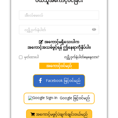
ဝယ်သူအကောင့်ဝင်ခြင်း
အကောင့်မရှိသေးပါက
အကောင့်အသစ်ဖွင့်ရန် ဤနေရာကိုနှိပ်ပါ။
မှတ်ထားပါ
လျှို့ဝှက်နံပါတ်မေ့နေလား?
အကောင့်ဝင်မည်
Facebook ဖြင့်ဝင်မည်
Google ဖြင့်ဝင်မည်
အကောင့်မဖွင့်ပဲချက်ချင်းဝယ်မည်