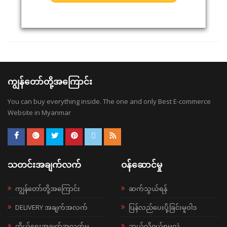
ကျွန်တော်တို့အကြောင်း
You can buy everything inside. The one and only Best E-commerce
Website in Myanmar
သတင်းအချက်လက်
ဝန်ဆောင်မှု
ကျွန်တော်တို့အကြောင်း
ဆက်သွယ်ရန်
DELIVERY အချက်အလက်
ပြန်လည်ပေးပို့ခြင်းမူဝါဒ
ကိုယ်ရေးအချက်အလက်မူ
ဘယ်လို၀ယ်ရမလဲ