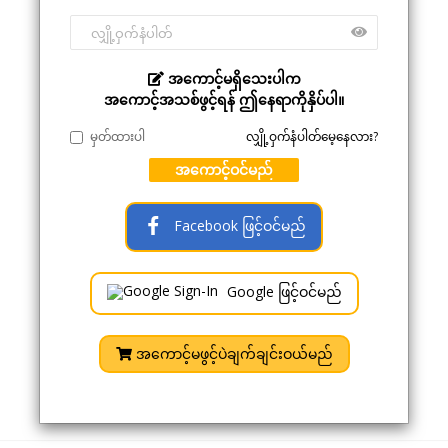
အကောင့်မရှိသေးပါက
အကောင့်အသစ်ဖွင့်ရန် ဤနေရာကိုနှိပ်ပါ။
မှတ်ထားပါ
လျှို့ဝှက်နံပါတ်မေ့နေလား?
အကောင့်ဝင်မည်
Facebook ဖြင့်ဝင်မည်
Google ဖြင့်ဝင်မည်
အကောင့်မဖွင့်ပဲချက်ချင်းဝယ်မည်