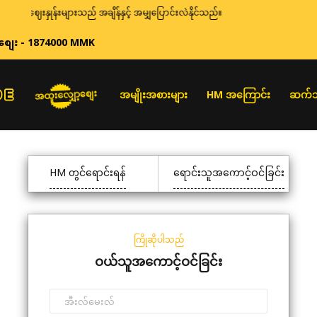
ဈေးနှုန်းများသည် အချိန်နှင့် အမျှပြောင်းလဲနိုင်သည်။
စျေး - 1874000 MMK
အထူးလျှော့စျေး
အမျိုးအစားများ
HM အကြောင်း
ဆက်သ
HM တွင်ရောင်းရန်
ရောင်းသူအကောင့်ဝင်ခြင်း
ကြိုဆိုပါသည်
ဝယ်သူအကောင့်ဝင်ခြင်း