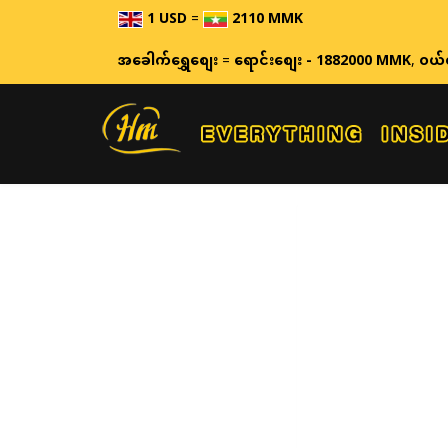
1 USD
=
2110 MMK
အခေါက်ရွှေစျေး
=
ရောင်းစျေး - 1882000 MMK
,
ဝယ်