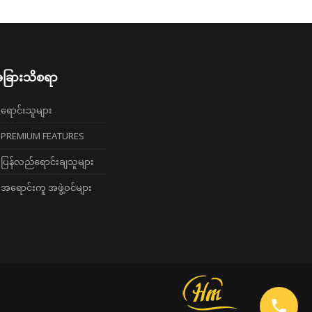
ခြားသိစရာ
ရောင်းသူများ
PREMIUM FEATURES
ပြန်လည်ရောင်းချသူများ
အရောင်းကူ အဖွဲ့ဝင်များ