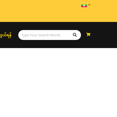
ွယ်ရန်