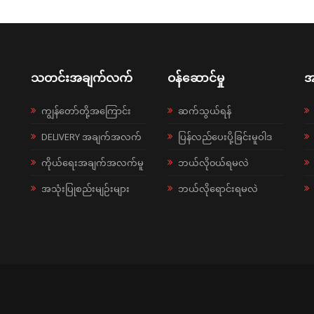
သတင်းအချက်လက်
ဝန်ဆောင်မှု
အ
ကျွန်တော်တို့အကြောင်း
ဆက်သွယ်ရန်
DELIVERY အချက်အလက်
ပြန်လည်ပေးပို့ခြင်းမူဝါဒ
ကိုယ်ရေးအချက်အလက်မူ
ဘယ်လို၀ယ်ရမလဲ
အသုံးပြုစည်းမျဉ်းများ
ဘယ်လိုရောင်းရမလဲ