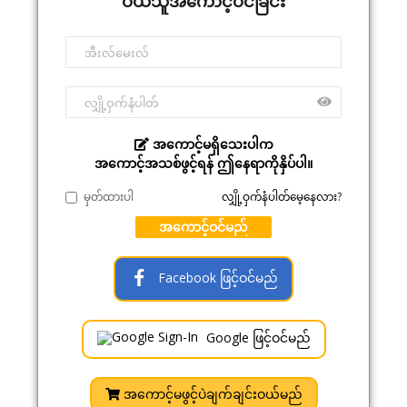
ဝယ်သူအကောင့်ဝင်ခြင်း
အကောင့်မရှိသေးပါက
အကောင့်အသစ်ဖွင့်ရန် ဤနေရာကိုနှိပ်ပါ။
မှတ်ထားပါ
လျှို့ဝှက်နံပါတ်မေ့နေလား?
အကောင့်ဝင်မည်
Facebook ဖြင့်ဝင်မည်
Google ဖြင့်ဝင်မည်
အကောင့်မဖွင့်ပဲချက်ချင်းဝယ်မည်