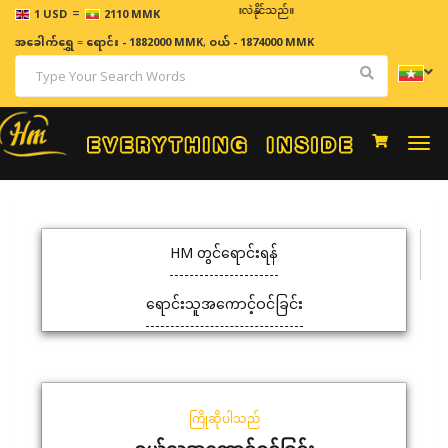
=
ဈေးနှုန်းများသည် အချိန်နှင့် အမျှပြောင်းလဲနိုင်သည်။
1 USD
2110 MMK
အခေါက်ရွှေ
=
ရောင်း - 1882000 MMK
,
ဝယ် - 1874000 MMK
Togg
navi
HM တွင်ရောင်းရန်
ရောင်းသူအကောင့်ဝင်ခြင်း
ကြိုဆိုပါသည်