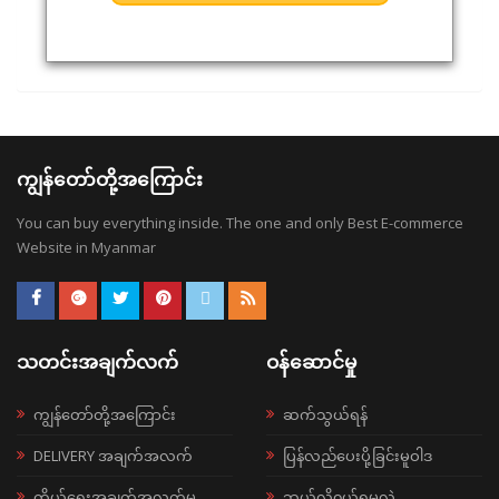
ကျွန်တော်တို့အကြောင်း
You can buy everything inside. The one and only Best E-commerce
Website in Myanmar
သတင်းအချက်လက်
ဝန်ဆောင်မှု
ကျွန်တော်တို့အကြောင်း
ဆက်သွယ်ရန်
DELIVERY အချက်အလက်
ပြန်လည်ပေးပို့ခြင်းမူဝါဒ
ကိုယ်ရေးအချက်အလက်မူ
ဘယ်လို၀ယ်ရမလဲ