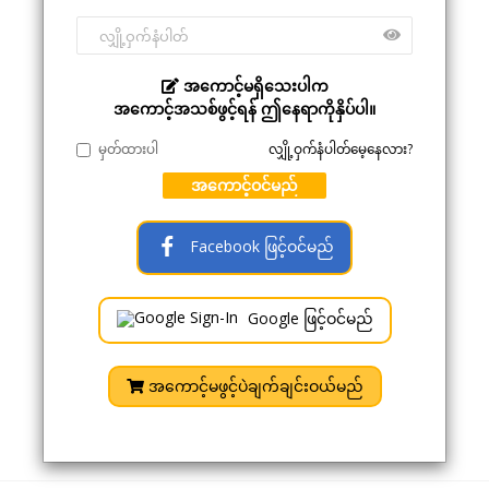
အကောင့်မရှိသေးပါက
အကောင့်အသစ်ဖွင့်ရန် ဤနေရာကိုနှိပ်ပါ။
မှတ်ထားပါ
လျှို့ဝှက်နံပါတ်မေ့နေလား?
အကောင့်ဝင်မည်
Facebook ဖြင့်ဝင်မည်
Google ဖြင့်ဝင်မည်
အကောင့်မဖွင့်ပဲချက်ချင်းဝယ်မည်