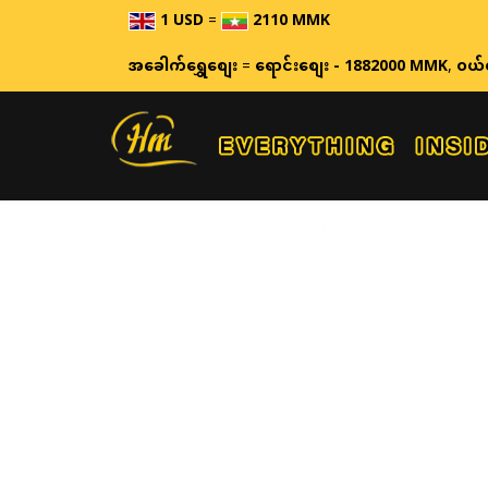
1 USD
=
2110 MMK
အခေါက်ရွှေစျေး
=
ရောင်းစျေး - 1882000 MMK
,
ဝယ်