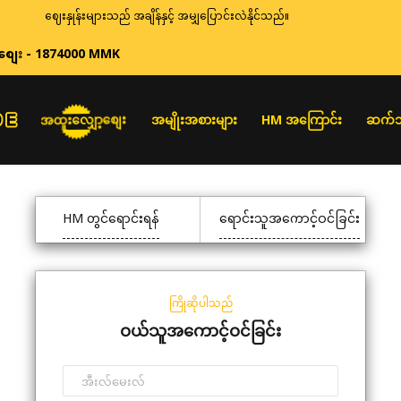
ဈေးနှုန်းများသည် အချိန်နှင့် အမျှပြောင်းလဲနိုင်သည်။
စျေး - 1874000 MMK
အထူးလျှော့စျေး
အမျိုးအစားများ
HM အကြောင်း
ဆက်သ
HM တွင်ရောင်းရန်
ရောင်းသူအကောင့်ဝင်ခြင်း
ကြိုဆိုပါသည်
ဝယ်သူအကောင့်ဝင်ခြင်း