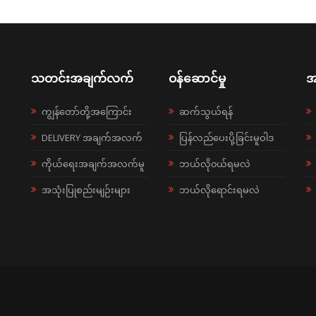
သတင်းအချက်လက်
ဝန်ဆောင်မှု
အ
ကျွန်တော်တို့အကြောင်း
ဆက်သွယ်ရန်
DELIVERY အချက်အလက်
ပြန်လည်ပေးပို့ခြင်းမူဝါဒ
ကိုယ်ရေးအချက်အလက်မူ
ဘယ်လို၀ယ်ရမလဲ
အသုံးပြုစည်းမျဉ်းများ
ဘယ်လိုရောင်းရမလဲ