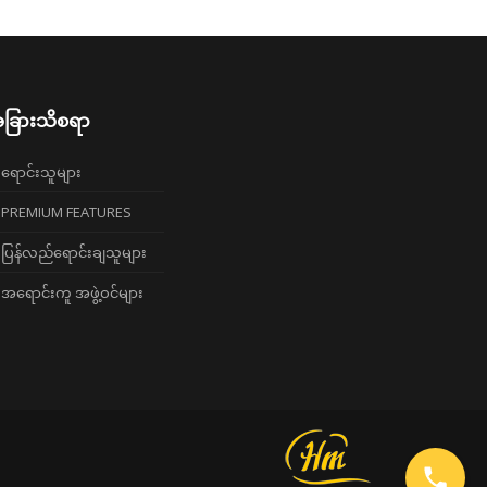
ခြားသိစရာ
ရောင်းသူများ
PREMIUM FEATURES
ပြန်လည်ရောင်းချသူများ
အရောင်းကူ အဖွဲ့ဝင်များ