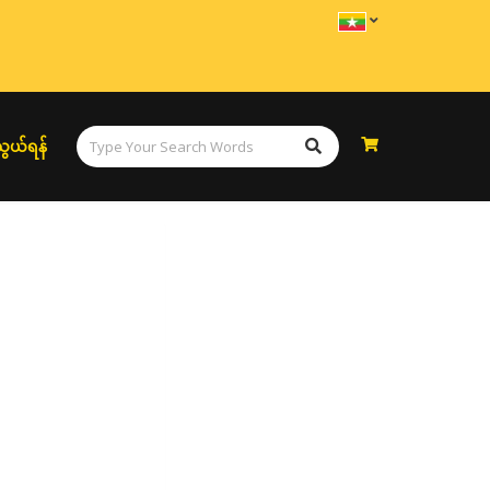
ွယ်ရန်