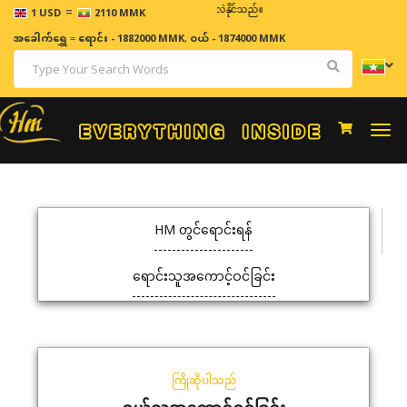
=
ဈေးနှုန်းများသည် အချိန်နှင့် အမျှပြောင်းလဲနိုင်သည်။
1 USD
2110 MMK
အခေါက်ရွှေ
=
ရောင်း - 1882000 MMK
,
ဝယ် - 1874000 MMK
Togg
navi
HM တွင်ရောင်းရန်
ရောင်းသူအကောင့်ဝင်ခြင်း
ကြိုဆိုပါသည်