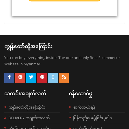
ကျွန်တော်တို့အကြောင်း
You can buy everything inside. The one and only Best E-commerce
Website in Myanmar
သတင်းအချက်လက်
ဝန်ဆောင်မှု
ကျွန်တော်တို့အကြောင်း
ဆက်သွယ်ရန်
DELIVERY အချက်အလက်
ပြန်လည်ပေးပို့ခြင်းမူဝါဒ
ကိုယ်ရေးအချက်အလက်မူ
ဘယ်လို၀ယ်ရမလဲ