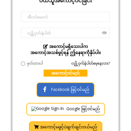
ဝယ်သူအကောင့်ဝင်ခြင်း
အကောင့်မရှိသေးပါက
အကောင့်အသစ်ဖွင့်ရန် ဤနေရာကိုနှိပ်ပါ။
မှတ်ထားပါ
လျှို့ဝှက်နံပါတ်မေ့နေလား?
အကောင့်ဝင်မည်
Facebook ဖြင့်ဝင်မည်
Google ဖြင့်ဝင်မည်
အကောင့်မဖွင့်ပဲချက်ချင်းဝယ်မည်