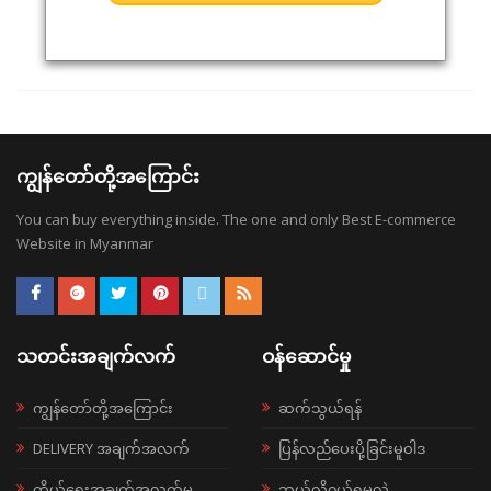
ကျွန်တော်တို့အကြောင်း
You can buy everything inside. The one and only Best E-commerce
Website in Myanmar
သတင်းအချက်လက်
ဝန်ဆောင်မှု
ကျွန်တော်တို့အကြောင်း
ဆက်သွယ်ရန်
DELIVERY အချက်အလက်
ပြန်လည်ပေးပို့ခြင်းမူဝါဒ
ကိုယ်ရေးအချက်အလက်မူ
ဘယ်လို၀ယ်ရမလဲ