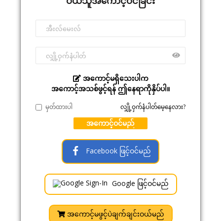
ဝယ်သူအကောင့်ဝင်ခြင်း
အကောင့်မရှိသေးပါက
အကောင့်အသစ်ဖွင့်ရန် ဤနေရာကိုနှိပ်ပါ။
မှတ်ထားပါ
လျှို့ဝှက်နံပါတ်မေ့နေလား?
အကောင့်ဝင်မည်
Facebook ဖြင့်ဝင်မည်
Google ဖြင့်ဝင်မည်
အကောင့်မဖွင့်ပဲချက်ချင်းဝယ်မည်