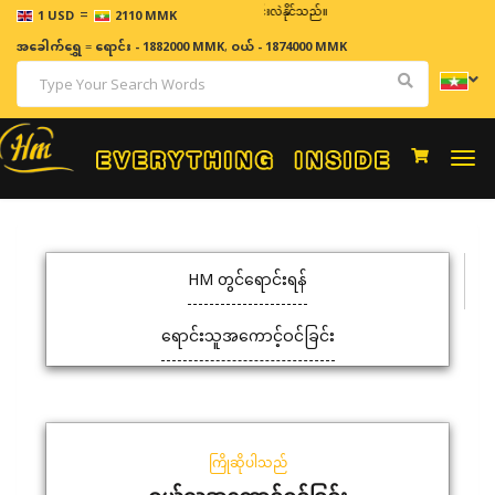
=
ဈေးနှုန်းများသည် အချိန်နှင့် အမျှပြောင်းလဲနိုင်သည်။
1 USD
2110 MMK
အခေါက်ရွှေ
=
ရောင်း - 1882000 MMK
,
ဝယ် - 1874000 MMK
Togg
navi
HM တွင်ရောင်းရန်
ရောင်းသူအကောင့်ဝင်ခြင်း
ကြိုဆိုပါသည်