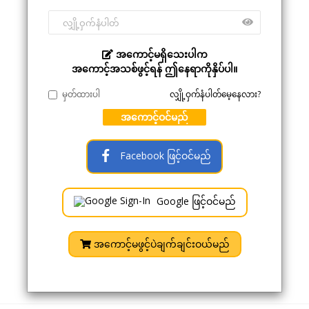
အကောင့်မရှိသေးပါက
အကောင့်အသစ်ဖွင့်ရန် ဤနေရာကိုနှိပ်ပါ။
မှတ်ထားပါ
လျှို့ဝှက်နံပါတ်မေ့နေလား?
အကောင့်ဝင်မည်
Facebook ဖြင့်ဝင်မည်
Google ဖြင့်ဝင်မည်
အကောင့်မဖွင့်ပဲချက်ချင်းဝယ်မည်