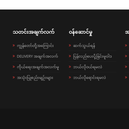
သတင်းအချက်လက်
ဝန်ဆောင်မှု
အ
ကျွန်တော်တို့အကြောင်း
ဆက်သွယ်ရန်
DELIVERY အချက်အလက်
ပြန်လည်ပေးပို့ခြင်းမူဝါဒ
ကိုယ်ရေးအချက်အလက်မူ
ဘယ်လို၀ယ်ရမလဲ
အသုံးပြုစည်းမျဉ်းများ
ဘယ်လိုရောင်းရမလဲ