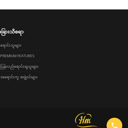
ခြားသိစရာ
ရောင်းသူများ
PREMIUM FEATURES
ပြန်လည်ရောင်းချသူများ
အရောင်းကူ အဖွဲ့ဝင်များ