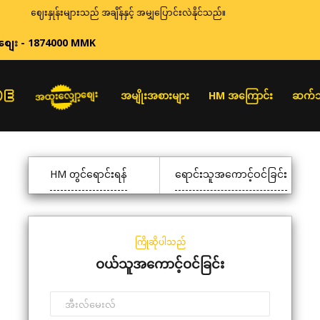
ဈေးနှုန်းများသည် အချိန်နှင့် အမျှပြောင်းလဲနိုင်သည်။
စျေး - 1874000 MMK
အထူးလျှော့စျေး
အမျိုးအစားများ
HM အကြောင်း
ဆက်သ
HM တွင်ရောင်းရန်
ရောင်းသူအကောင့်ဝင်ခြင်း
ကြိုဆိုပါသည်
ဝယ်သူအကောင့်ဝင်ခြင်း