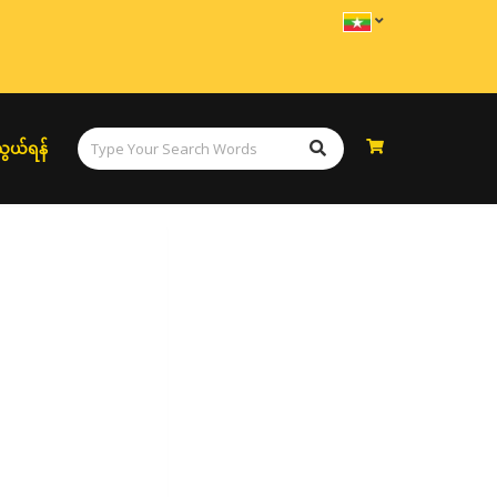
ွယ်ရန်