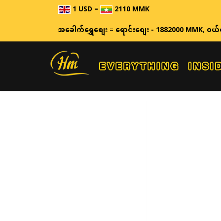
1 USD
=
2110 MMK
အခေါက်ရွှေစျေး
=
ရောင်းစျေး - 1882000 MMK
,
ဝယ်