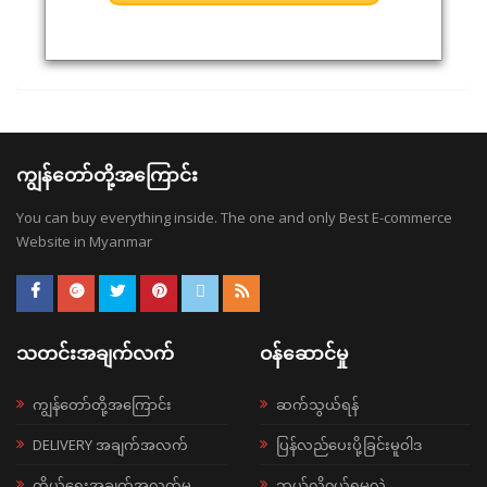
ကျွန်တော်တို့အကြောင်း
You can buy everything inside. The one and only Best E-commerce
Website in Myanmar
သတင်းအချက်လက်
ဝန်ဆောင်မှု
ကျွန်တော်တို့အကြောင်း
ဆက်သွယ်ရန်
DELIVERY အချက်အလက်
ပြန်လည်ပေးပို့ခြင်းမူဝါဒ
ကိုယ်ရေးအချက်အလက်မူ
ဘယ်လို၀ယ်ရမလဲ