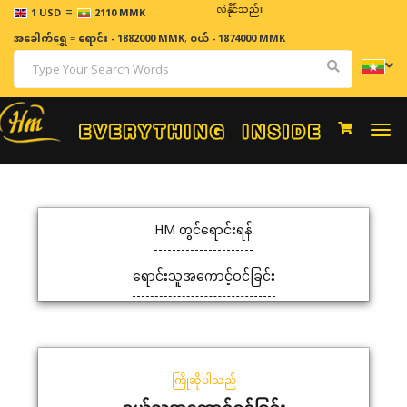
=
ဈေးနှုန်းများသည် အချိန်နှင့် အမျှပြောင်းလဲနိုင်သည်။
1 USD
2110 MMK
အခေါက်ရွှေ
=
ရောင်း - 1882000 MMK
,
ဝယ် - 1874000 MMK
Togg
navi
HM တွင်ရောင်းရန်
ရောင်းသူအကောင့်ဝင်ခြင်း
ကြိုဆိုပါသည်