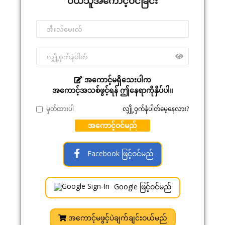
ဝယ်သူအကောင့်ဝင်ခြင်း
အကောင့်မရှိသေးပါက
အကောင့်အသစ်ဖွင့်ရန် ဤနေရာကိုနှိပ်ပါ။
မှတ်ထားပါ
လျှို့ဝှက်နံပါတ်မေ့နေလား?
အကောင့်ဝင်မည်
Facebook ဖြင့်ဝင်မည်
Google ဖြင့်ဝင်မည်
အကောင့်မဖွင့်ပဲချက်ချင်းဝယ်မည်