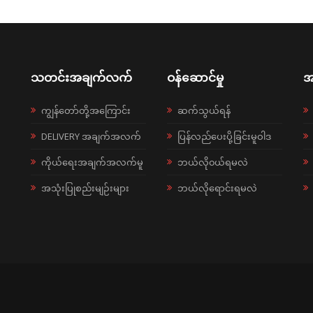
သတင်းအချက်လက်
ဝန်ဆောင်မှု
အ
ကျွန်တော်တို့အကြောင်း
ဆက်သွယ်ရန်
DELIVERY အချက်အလက်
ပြန်လည်ပေးပို့ခြင်းမူဝါဒ
ကိုယ်ရေးအချက်အလက်မူ
ဘယ်လို၀ယ်ရမလဲ
အသုံးပြုစည်းမျဉ်းများ
ဘယ်လိုရောင်းရမလဲ