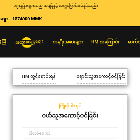
ဈေးနှုန်းများသည် အချိန်နှင့် အမျှပြောင်းလဲနိုင်သည်။
စျေး - 1874000 MMK
အထူးလျှော့စျေး
အမျိုးအစားများ
HM အကြောင်း
ဆက်သ
HM တွင်ရောင်းရန်
ရောင်းသူအကောင့်ဝင်ခြင်း
ကြိုဆိုပါသည်
ဝယ်သူအကောင့်ဝင်ခြင်း