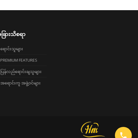
ခြားသိစရာ
ရောင်းသူများ
PREMIUM FEATURES
ပြန်လည်ရောင်းချသူများ
အရောင်းကူ အဖွဲ့ဝင်များ