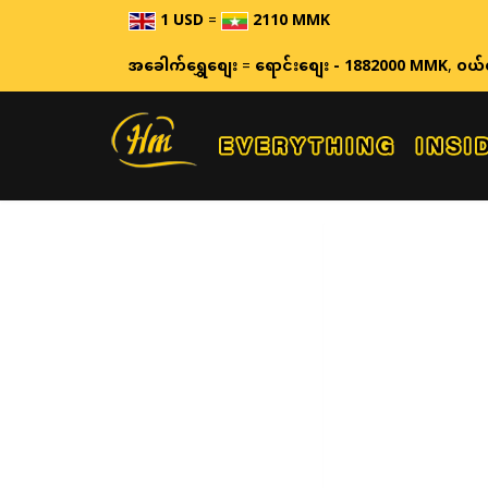
1 USD
=
2110 MMK
အခေါက်ရွှေစျေး
=
ရောင်းစျေး - 1882000 MMK
,
ဝယ်