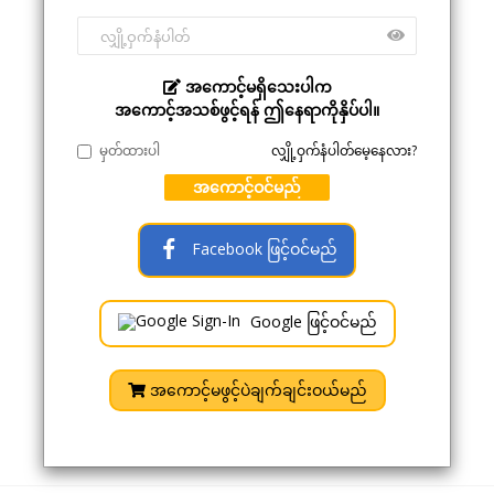
အကောင့်မရှိသေးပါက
အကောင့်အသစ်ဖွင့်ရန် ဤနေရာကိုနှိပ်ပါ။
မှတ်ထားပါ
လျှို့ဝှက်နံပါတ်မေ့နေလား?
အကောင့်ဝင်မည်
Facebook ဖြင့်ဝင်မည်
Google ဖြင့်ဝင်မည်
အကောင့်မဖွင့်ပဲချက်ချင်းဝယ်မည်