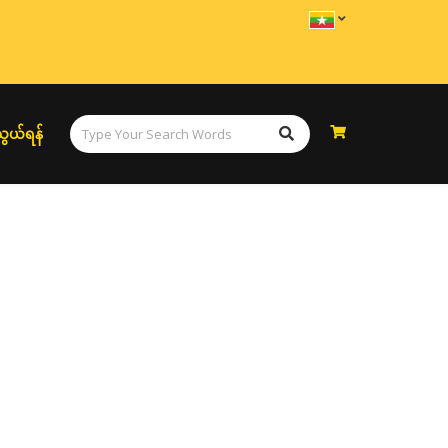
ွယ်ရန်