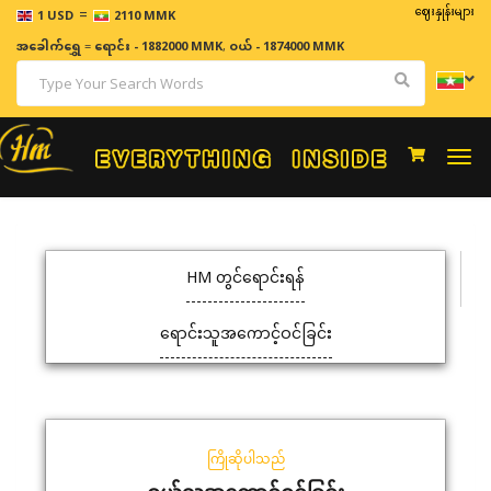
=
ဈေးနှုန်းများသည် 
1 USD
2110 MMK
အခေါက်ရွှေ
=
ရောင်း - 1882000 MMK
,
ဝယ် - 1874000 MMK
Togg
navi
HM တွင်ရောင်းရန်
ရောင်းသူအကောင့်ဝင်ခြင်း
ကြိုဆိုပါသည်