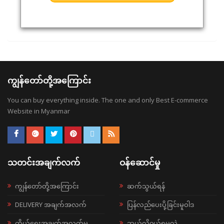
ကျွန်တော်တို့အကြောင်း
You can buy everything inside. The one and only Best E-commerce
Website in Myanmar
သတင်းအချက်လက်
ဝန်ဆောင်မှု
ကျွန်တော်တို့အကြောင်း
ဆက်သွယ်ရန်
DELIVERY အချက်အလက်
ပြန်လည်ပေးပို့ခြင်းမူဝါဒ
ကိုယ်ရေးအချက်အလက်မူ
ဘယ်လို၀ယ်ရမလဲ