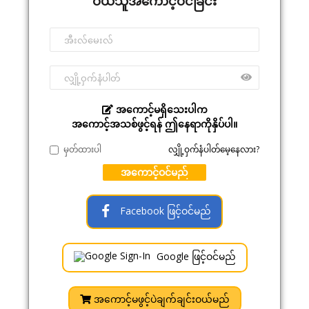
ဝယ်သူအကောင့်ဝင်ခြင်း
အကောင့်မရှိသေးပါက
အကောင့်အသစ်ဖွင့်ရန် ဤနေရာကိုနှိပ်ပါ။
မှတ်ထားပါ
လျှို့ဝှက်နံပါတ်မေ့နေလား?
အကောင့်ဝင်မည်
Facebook ဖြင့်ဝင်မည်
Google ဖြင့်ဝင်မည်
အကောင့်မဖွင့်ပဲချက်ချင်းဝယ်မည်