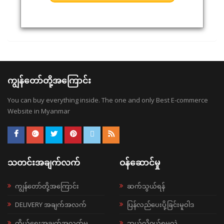
ကျွန်တော်တို့အကြောင်း
You can buy everything inside. The one and only Best E-commerce
Website in Myanmar
သတင်းအချက်လက်
ဝန်ဆောင်မှု
ကျွန်တော်တို့အကြောင်း
ဆက်သွယ်ရန်
DELIVERY အချက်အလက်
ပြန်လည်ပေးပို့ခြင်းမူဝါဒ
ကိုယ်ရေးအချက်အလက်မူ
ဘယ်လို၀ယ်ရမလဲ