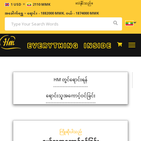
=
ဈေးနှုန်းများသည် အချိန်နှင့် အမျှပြောင်းလဲနိုင်သည်။
1 USD
2110 MMK
အခေါက်ရွှေ
=
ရောင်း - 1882000 MMK
,
ဝယ် - 1874000 MMK
Togg
navi
HM တွင်ရောင်းရန်
ရောင်းသူအကောင့်ဝင်ခြင်း
ကြိုဆိုပါသည်