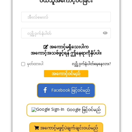
ဝယ်သူအကောင့်ဝင်ခြင်း
အကောင့်မရှိသေးပါက
အကောင့်အသစ်ဖွင့်ရန် ဤနေရာကိုနှိပ်ပါ။
မှတ်ထားပါ
လျှို့ဝှက်နံပါတ်မေ့နေလား?
အကောင့်ဝင်မည်
Facebook ဖြင့်ဝင်မည်
Google ဖြင့်ဝင်မည်
အကောင့်မဖွင့်ပဲချက်ချင်းဝယ်မည်