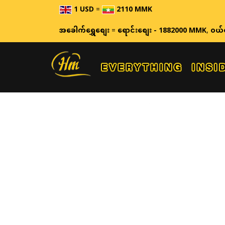
1 USD
=
2110 MMK
အခေါက်ရွှေစျေး
=
ရောင်းစျေး - 1882000 MMK
,
ဝယ်