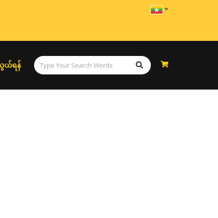
ွယ်ရန်