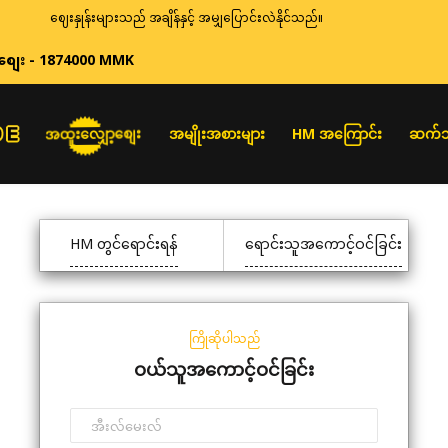
ဈေးနှုန်းများသည် အချိန်နှင့် အမျှပြောင်းလဲနိုင်သည်။
စျေး - 1874000 MMK
အထူးလျှော့စျေး
အမျိုးအစားများ
HM အကြောင်း
ဆက်သ
HM တွင်ရောင်းရန်
ရောင်းသူအကောင့်ဝင်ခြင်း
ကြိုဆိုပါသည်
ဝယ်သူအကောင့်ဝင်ခြင်း