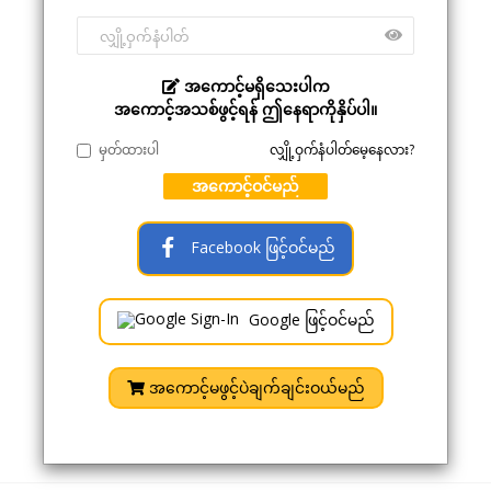
အကောင့်မရှိသေးပါက
အကောင့်အသစ်ဖွင့်ရန် ဤနေရာကိုနှိပ်ပါ။
မှတ်ထားပါ
လျှို့ဝှက်နံပါတ်မေ့နေလား?
အကောင့်ဝင်မည်
Facebook ဖြင့်ဝင်မည်
Google ဖြင့်ဝင်မည်
အကောင့်မဖွင့်ပဲချက်ချင်းဝယ်မည်