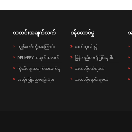
သတင်းအချက်လက်
ဝန်ဆောင်မှု
အ
ကျွန်တော်တို့အကြောင်း
ဆက်သွယ်ရန်
DELIVERY အချက်အလက်
ပြန်လည်ပေးပို့ခြင်းမူဝါဒ
ကိုယ်ရေးအချက်အလက်မူ
ဘယ်လို၀ယ်ရမလဲ
အသုံးပြုစည်းမျဉ်းများ
ဘယ်လိုရောင်းရမလဲ