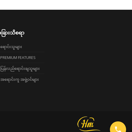
ခြားသိစရာ
ရောင်းသူများ
PREMIUM FEATURES
ပြန်လည်ရောင်းချသူများ
အရောင်းကူ အဖွဲ့ဝင်များ