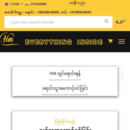
=
ဈေးနှုန်းများသည် အချိန်နှင့် အမျှပြောင်းလဲနိုင်သည်။
1 USD
2110 MMK
အခေါက်ရွှေ
=
ရောင်း - 1882000 MMK
,
ဝယ် - 1874000 MMK
Togg
navi
HM တွင်ရောင်းရန်
ရောင်းသူအကောင့်ဝင်ခြင်း
ကြိုဆိုပါသည်