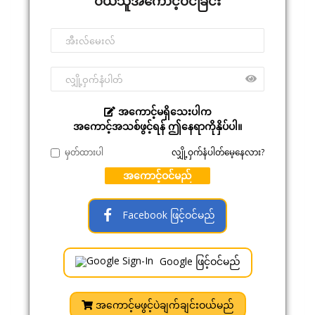
ဝယ်သူအကောင့်ဝင်ခြင်း
အကောင့်မရှိသေးပါက
အကောင့်အသစ်ဖွင့်ရန် ဤနေရာကိုနှိပ်ပါ။
မှတ်ထားပါ
လျှို့ဝှက်နံပါတ်မေ့နေလား?
အကောင့်ဝင်မည်
Facebook ဖြင့်ဝင်မည်
Google ဖြင့်ဝင်မည်
အကောင့်မဖွင့်ပဲချက်ချင်းဝယ်မည်