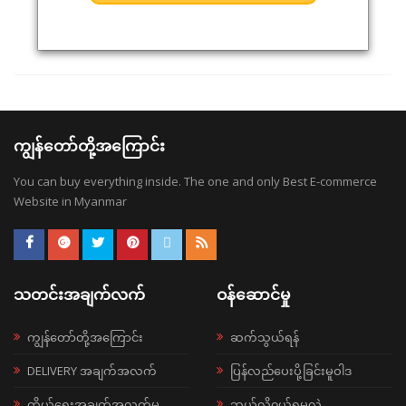
ကျွန်တော်တို့အကြောင်း
You can buy everything inside. The one and only Best E-commerce
Website in Myanmar
သတင်းအချက်လက်
ဝန်ဆောင်မှု
ကျွန်တော်တို့အကြောင်း
ဆက်သွယ်ရန်
DELIVERY အချက်အလက်
ပြန်လည်ပေးပို့ခြင်းမူဝါဒ
ကိုယ်ရေးအချက်အလက်မူ
ဘယ်လို၀ယ်ရမလဲ