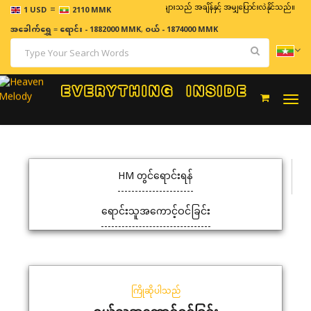
=
ဈေးနှုန်းများသည် အချိန်နှင့် အမျှပြောင်းလဲနိုင်သည်။
1 USD
2110 MMK
အခေါက်ရွှေ
=
ရောင်း - 1882000 MMK
,
ဝယ် - 1874000 MMK
Togg
navi
HM တွင်ရောင်းရန်
ရောင်းသူအကောင့်ဝင်ခြင်း
ကြိုဆိုပါသည်