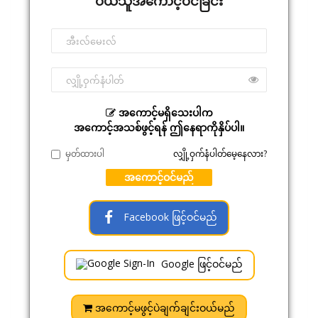
ဝယ်သူအကောင့်ဝင်ခြင်း
အကောင့်မရှိသေးပါက
အကောင့်အသစ်ဖွင့်ရန် ဤနေရာကိုနှိပ်ပါ။
မှတ်ထားပါ
လျှို့ဝှက်နံပါတ်မေ့နေလား?
အကောင့်ဝင်မည်
Facebook ဖြင့်ဝင်မည်
Google ဖြင့်ဝင်မည်
အကောင့်မဖွင့်ပဲချက်ချင်းဝယ်မည်