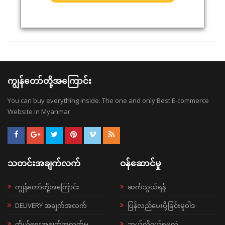
ကျွန်တော်တို့အကြောင်း
You can buy everything inside. The one and only Best E-commerce
Website in Myanmar
သတင်းအချက်လက်
ဝန်ဆောင်မှု
ကျွန်တော်တို့အကြောင်း
ဆက်သွယ်ရန်
DELIVERY အချက်အလက်
ပြန်လည်ပေးပို့ခြင်းမူဝါဒ
ကိုယ်ရေးအချက်အလက်မူ
ဘယ်လို၀ယ်ရမလဲ