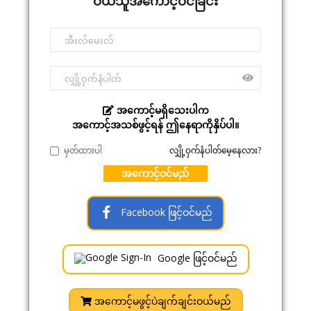
ဝယ်သူအကောင့်ဝင်ခြင်း
အကောင့်မရှိသေးပါက
အကောင့်အသစ်ဖွင့်ရန် ဤနေရာကိုနှိပ်ပါ။
မှတ်ထားပါ
လျှို့ဝှက်နံပါတ်မေ့နေလား?
အကောင့်ဝင်မည်
Facebook ဖြင့်ဝင်မည်
Google ဖြင့်ဝင်မည်
အကောင့်မဖွင့်ပဲချက်ချင်းဝယ်မည်