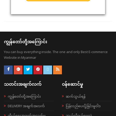
ကျွန်တော်တို့အကြောင်း
You can buy everything inside. The one and only Best E-commerce
Website in Myanmar
သတင်းအချက်လက်
ဝန်ဆောင်မှု
ကျွန်တော်တို့အကြောင်း
ဆက်သွယ်ရန်
DELIVERY အချက်အလက်
ပြန်လည်ပေးပို့ခြင်းမူဝါဒ
ကိုယ်ရေးအချက်အလက်မူ
ဘယ်လို၀ယ်ရမလဲ