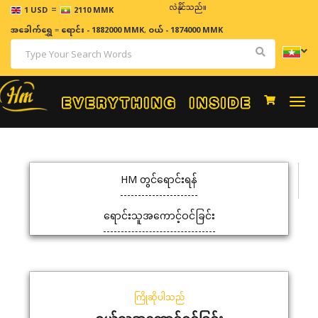
=
ဈေးနှုန်းများသည် အချိန်နှင့် အမျှပြောင်းလဲနိုင်သည်။
1 USD
2110 MMK
အခေါက်ရွှေ
=
ရောင်း - 1882000 MMK
,
ဝယ် - 1874000 MMK
Togg
navi
HM တွင်ရောင်းရန်
ရောင်းသူအကောင့်ဝင်ခြင်း
ကြိုဆိုပါသည်