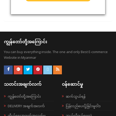
ကျွန်တော်တို့အကြောင်း
You can buy everything inside. The one and only Best E-commerce
Website in Myanmar
သတင်းအချက်လက်
ဝန်ဆောင်မှု
ကျွန်တော်တို့အကြောင်း
ဆက်သွယ်ရန်
DELIVERY အချက်အလက်
ပြန်လည်ပေးပို့ခြင်းမူဝါဒ
ကိုယ်ရေးအချက်အလက်မူ
ဘယ်လို၀ယ်ရမလဲ