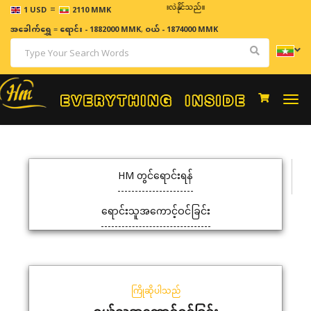
=
ဈေးနှုန်းများသည် အချိန်နှင့် အမျှပြောင်းလဲနိုင်သည်။
1 USD
2110 MMK
အခေါက်ရွှေ
=
ရောင်း - 1882000 MMK
,
ဝယ် - 1874000 MMK
Togg
navi
HM တွင်ရောင်းရန်
ရောင်းသူအကောင့်ဝင်ခြင်း
ကြိုဆိုပါသည်