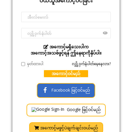
ဝယ်သူအကောင့်ဝင်ခြင်း
အကောင့်မရှိသေးပါက
အကောင့်အသစ်ဖွင့်ရန် ဤနေရာကိုနှိပ်ပါ။
မှတ်ထားပါ
လျှို့ဝှက်နံပါတ်မေ့နေလား?
အကောင့်ဝင်မည်
Facebook ဖြင့်ဝင်မည်
Google ဖြင့်ဝင်မည်
အကောင့်မဖွင့်ပဲချက်ချင်းဝယ်မည်