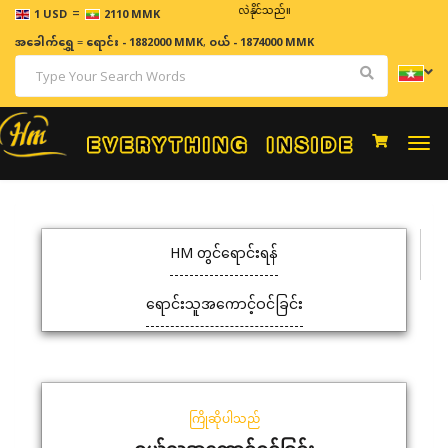
=
ဈေးနှုန်းများသည် အချိန်နှင့် အမျှပြောင်းလဲနိုင်သည်။
1 USD
2110 MMK
အခေါက်ရွှေ
=
ရောင်း - 1882000 MMK
,
ဝယ် - 1874000 MMK
Togg
navi
HM တွင်ရောင်းရန်
ရောင်းသူအကောင့်ဝင်ခြင်း
ကြိုဆိုပါသည်