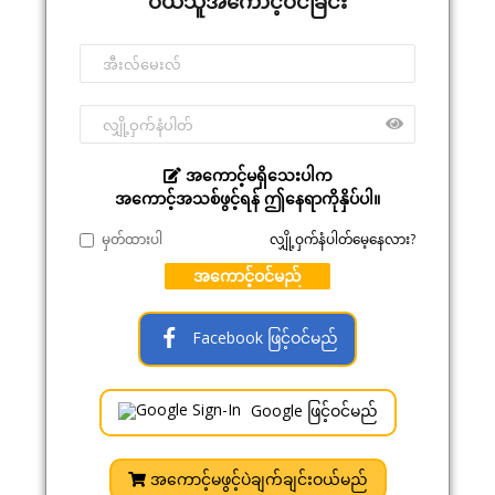
ဝယ်သူအကောင့်ဝင်ခြင်း
အကောင့်မရှိသေးပါက
အကောင့်အသစ်ဖွင့်ရန် ဤနေရာကိုနှိပ်ပါ။
မှတ်ထားပါ
လျှို့ဝှက်နံပါတ်မေ့နေလား?
အကောင့်ဝင်မည်
Facebook ဖြင့်ဝင်မည်
Google ဖြင့်ဝင်မည်
အကောင့်မဖွင့်ပဲချက်ချင်းဝယ်မည်