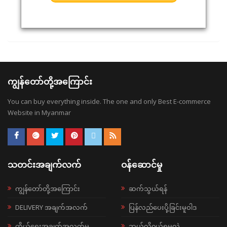
ကျွန်တော်တို့အကြောင်း
You can buy everything inside. The one and only Best E-commerce
Website in Myanmar
သတင်းအချက်လက်
ဝန်ဆောင်မှု
ကျွန်တော်တို့အကြောင်း
ဆက်သွယ်ရန်
DELIVERY အချက်အလက်
ပြန်လည်ပေးပို့ခြင်းမူဝါဒ
ကိုယ်ရေးအချက်အလက်မူ
ဘယ်လို၀ယ်ရမလဲ