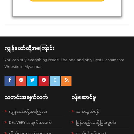
ကျွန်တော်တို့အကြောင်း
You can buy everything inside. The one and only Best E-commerce
Website in Myanmar
သတင်းအချက်လက်
ဝန်ဆောင်မှု
ကျွန်တော်တို့အကြောင်း
ဆက်သွယ်ရန်
DELIVERY အချက်အလက်
ပြန်လည်ပေးပို့ခြင်းမူဝါဒ
ကိုယ်ရေးအချက်အလက်မူ
ဘယ်လို၀ယ်ရမလဲ