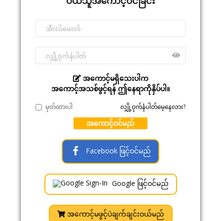
ဝယ်သူအကောင့်ဝင်ခြင်း
အကောင့်မရှိသေးပါက
အကောင့်အသစ်ဖွင့်ရန် ဤနေရာကိုနှိပ်ပါ။
မှတ်ထားပါ
လျှို့ဝှက်နံပါတ်မေ့နေလား?
အကောင့်ဝင်မည်
Facebook ဖြင့်ဝင်မည်
Google ဖြင့်ဝင်မည်
အကောင့်မဖွင့်ပဲချက်ချင်းဝယ်မည်