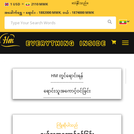
=
ဈေးနှုန်းများသည် အချိန်နှင့် အမျှပြောင်းလဲနိုင်သည်။
1 USD
2110 MMK
အခေါက်ရွှေ
=
ရောင်း - 1882000 MMK
,
ဝယ် - 1874000 MMK
Togg
navi
HM တွင်ရောင်းရန်
ရောင်းသူအကောင့်ဝင်ခြင်း
ကြိုဆိုပါသည်