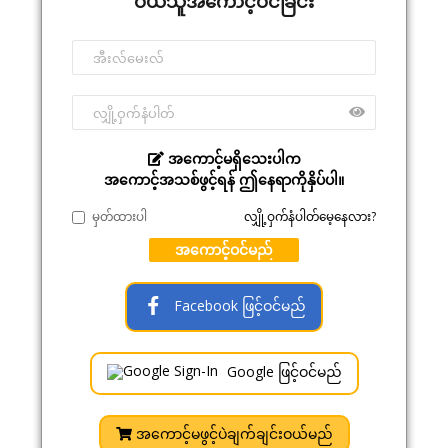
ဝယ်သူအကောင့်ဝင်ခြင်း
အကောင့်မရှိသေးပါက
အကောင့်အသစ်ဖွင့်ရန် ဤနေရာကိုနှိပ်ပါ။
မှတ်ထားပါ
လျှို့ဝှက်နံပါတ်မေ့နေလား?
အကောင့်ဝင်မည်
Facebook ဖြင့်ဝင်မည်
Google ဖြင့်ဝင်မည်
အကောင့်မဖွင့်ပဲချက်ချင်းဝယ်မည်