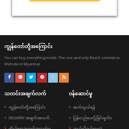
ကျွန်တော်တို့အကြောင်း
You can buy everything inside. The one and only Best E-commerce
Website in Myanmar
သတင်းအချက်လက်
ဝန်ဆောင်မှု
ကျွန်တော်တို့အကြောင်း
ဆက်သွယ်ရန်
DELIVERY အချက်အလက်
ပြန်လည်ပေးပို့ခြင်းမူဝါဒ
ကိုယ်ရေးအချက်အလက်မူ
ဘယ်လို၀ယ်ရမလဲ