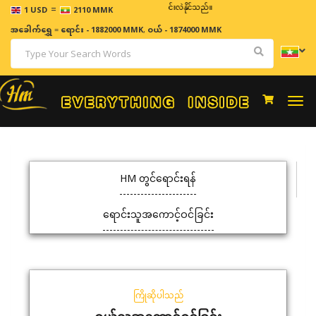
=
ဈေးနှုန်းများသည် အချိန်နှင့် အမျှပြောင်းလဲနိုင်သည်။
1 USD
2110 MMK
အခေါက်ရွှေ
=
ရောင်း - 1882000 MMK
,
ဝယ် - 1874000 MMK
Togg
navi
HM တွင်ရောင်းရန်
ရောင်းသူအကောင့်ဝင်ခြင်း
ကြိုဆိုပါသည်