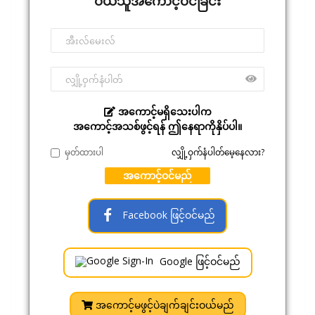
ဝယ်သူအကောင့်ဝင်ခြင်း
အကောင့်မရှိသေးပါက
အကောင့်အသစ်ဖွင့်ရန် ဤနေရာကိုနှိပ်ပါ။
မှတ်ထားပါ
လျှို့ဝှက်နံပါတ်မေ့နေလား?
အကောင့်ဝင်မည်
Facebook ဖြင့်ဝင်မည်
Google ဖြင့်ဝင်မည်
အကောင့်မဖွင့်ပဲချက်ချင်းဝယ်မည်