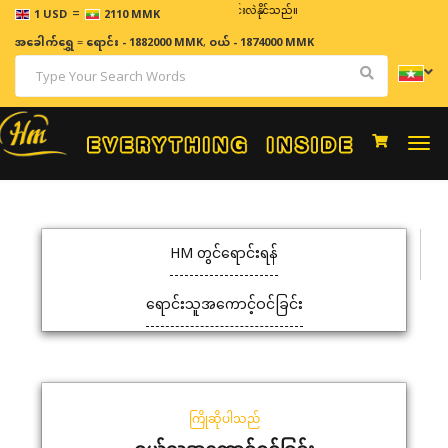
=
ဈေးနှုန်းများသည် အချိန်နှင့် အမျှပြောင်းလဲနိုင်သည်။
1 USD
2110 MMK
အခေါက်ရွှေ
=
ရောင်း - 1882000 MMK
,
ဝယ် - 1874000 MMK
Togg
navi
HM တွင်ရောင်းရန်
ရောင်းသူအကောင့်ဝင်ခြင်း
ကြိုဆိုပါသည်