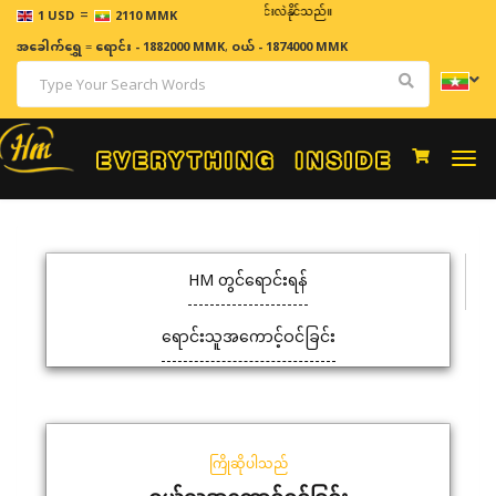
=
ဈေးနှုန်းများသည် အချိန်နှင့် အမျှပြောင်းလဲနိုင်သည်။
1 USD
2110 MMK
အခေါက်ရွှေ
=
ရောင်း - 1882000 MMK
,
ဝယ် - 1874000 MMK
Togg
navi
HM တွင်ရောင်းရန်
ရောင်းသူအကောင့်ဝင်ခြင်း
ကြိုဆိုပါသည်