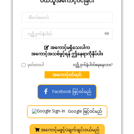
ဝယ်သူအကောင့်ဝင်ခြင်း
အကောင့်မရှိသေးပါက
အကောင့်အသစ်ဖွင့်ရန် ဤနေရာကိုနှိပ်ပါ။
မှတ်ထားပါ
လျှို့ဝှက်နံပါတ်မေ့နေလား?
အကောင့်ဝင်မည်
Facebook ဖြင့်ဝင်မည်
Google ဖြင့်ဝင်မည်
အကောင့်မဖွင့်ပဲချက်ချင်းဝယ်မည်