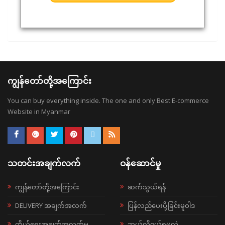
ကျွန်တော်တို့အကြောင်း
You can buy everything inside. The one and only Best E-commerce
Website in Myanmar
သတင်းအချက်လက်
ဝန်ဆောင်မှု
ကျွန်တော်တို့အကြောင်း
ဆက်သွယ်ရန်
DELIVERY အချက်အလက်
ပြန်လည်ပေးပို့ခြင်းမူဝါဒ
ကိုယ်ရေးအချက်အလက်မူ
ဘယ်လို၀ယ်ရမလဲ