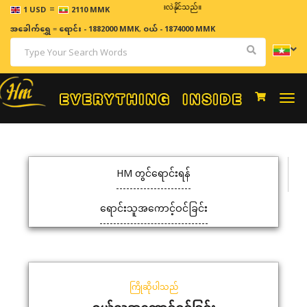
=
ဈေးနှုန်းများသည် အချိန်နှင့် အမျှပြောင်းလဲနိုင်သည်။
1 USD
2110 MMK
အခေါက်ရွှေ
=
ရောင်း - 1882000 MMK
,
ဝယ် - 1874000 MMK
Togg
navi
HM တွင်ရောင်းရန်
ရောင်းသူအကောင့်ဝင်ခြင်း
ကြိုဆိုပါသည်