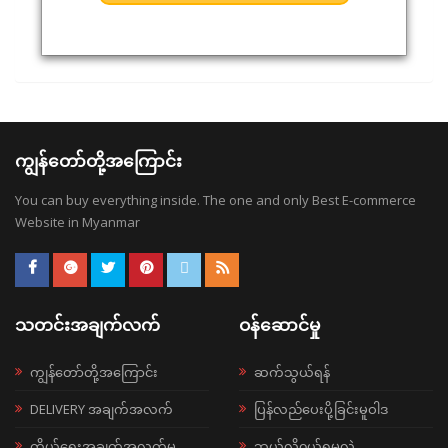
ကျွန်တော်တို့အကြောင်း
You can buy everything inside. The one and only Best E-commerce
Website in Myanmar
သတင်းအချက်လက်
ဝန်ဆောင်မှု
ကျွန်တော်တို့အကြောင်း
ဆက်သွယ်ရန်
DELIVERY အချက်အလက်
ပြန်လည်ပေးပို့ခြင်းမူဝါဒ
ကိုယ်ရေးအချက်အလက်မူ
ဘယ်လို၀ယ်ရမလဲ