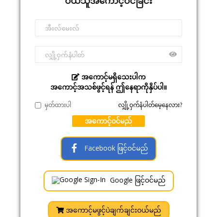
ဝယ်သူအကောင့်ဝင်ခြင်း
အကောင့်မရှိသေးပါက
အကောင့်အသစ်ဖွင့်ရန် ဤနေရာကိုနှိပ်ပါ။
မှတ်ထားပါ
လျှို့ဝှက်နံပါတ်မေ့နေလား?
အကောင့်ဝင်မည်
Facebook ဖြင့်ဝင်မည်
Google ဖြင့်ဝင်မည်
အကောင့်မဖွင့်ပဲချက်ချင်းဝယ်မည်