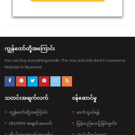
ကျွန်တော်တို့အကြောင်း
You can buy everything inside. The one and only Best E-commerce
Website in Myanmar
သတင်းအချက်လက်
ဝန်ဆောင်မှု
ကျွန်တော်တို့အကြောင်း
ဆက်သွယ်ရန်
DELIVERY အချက်အလက်
ပြန်လည်ပေးပို့ခြင်းမူဝါဒ
ကိုယ်ရေးအချက်အလက်မူ
ဘယ်လို၀ယ်ရမလဲ