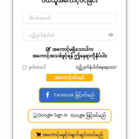
ဝယ်သူအကောင့်ဝင်ခြင်း
အကောင့်မရှိသေးပါက
အကောင့်အသစ်ဖွင့်ရန် ဤနေရာကိုနှိပ်ပါ။
မှတ်ထားပါ
လျှို့ဝှက်နံပါတ်မေ့နေလား?
အကောင့်ဝင်မည်
Facebook ဖြင့်ဝင်မည်
Google ဖြင့်ဝင်မည်
အကောင့်မဖွင့်ပဲချက်ချင်းဝယ်မည်