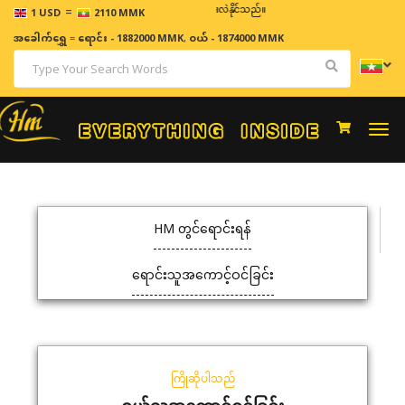
=
ဈေးနှုန်းများသည် အချိန်နှင့် အမျှပြောင်းလဲနိုင်သည်။
1 USD
2110 MMK
အခေါက်ရွှေ
=
ရောင်း - 1882000 MMK
,
ဝယ် - 1874000 MMK
Togg
navi
HM တွင်ရောင်းရန်
ရောင်းသူအကောင့်ဝင်ခြင်း
ကြိုဆိုပါသည်