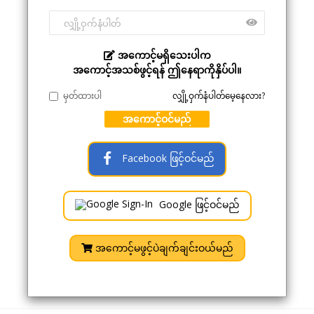
အကောင့်မရှိသေးပါက
အကောင့်အသစ်ဖွင့်ရန် ဤနေရာကိုနှိပ်ပါ။
မှတ်ထားပါ
လျှို့ဝှက်နံပါတ်မေ့နေလား?
အကောင့်ဝင်မည်
Facebook ဖြင့်ဝင်မည်
Google ဖြင့်ဝင်မည်
အကောင့်မဖွင့်ပဲချက်ချင်းဝယ်မည်