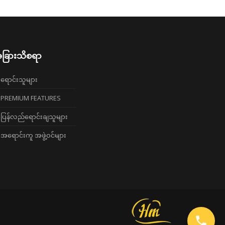
ခြားသိစရာ
ရောင်းသူများ
PREMIUM FEATURES
ပြန်လည်ရောင်းချသူများ
အရောင်းကူ အဖွဲ့ဝင်များ