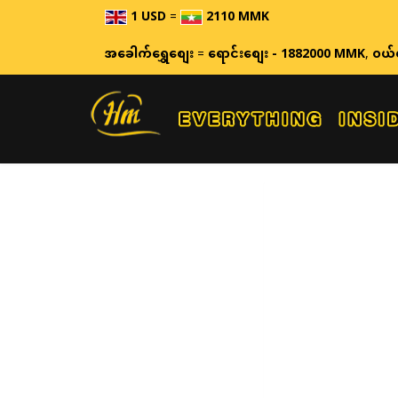
1 USD
=
2110 MMK
အခေါက်ရွှေစျေး
=
ရောင်းစျေး - 1882000 MMK
,
ဝယ်