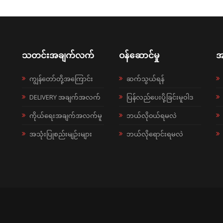
သတင်းအချက်လက်
ဝန်ဆောင်မှု
အ
ကျွန်တော်တို့အကြောင်း
ဆက်သွယ်ရန်
DELIVERY အချက်အလက်
ပြန်လည်ပေးပို့ခြင်းမူဝါဒ
ကိုယ်ရေးအချက်အလက်မူ
ဘယ်လို၀ယ်ရမလဲ
အသုံးပြုစည်းမျဉ်းများ
ဘယ်လိုရောင်းရမလဲ