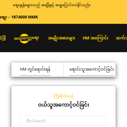
ဈေးနှုန်းများသည် အချိန်နှင့် အမျှပြောင်းလဲနိုင်သည်။
စျေး - 1874000 MMK
အထူးလျှော့စျေး
အမျိုးအစားများ
HM အကြောင်း
ဆက်သ
HM တွင်ရောင်းရန်
ရောင်းသူအကောင့်ဝင်ခြင်း
ကြိုဆိုပါသည်
ဝယ်သူအကောင့်ဝင်ခြင်း