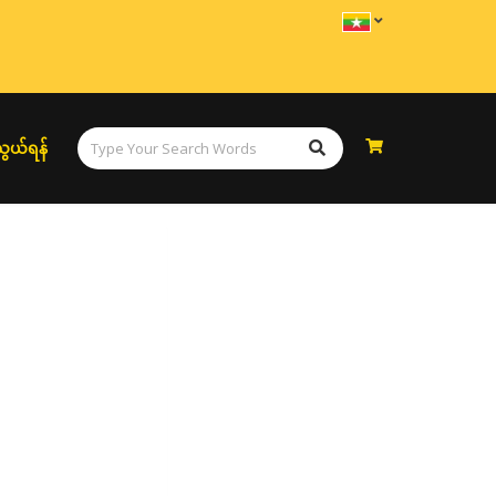
ွယ်ရန်