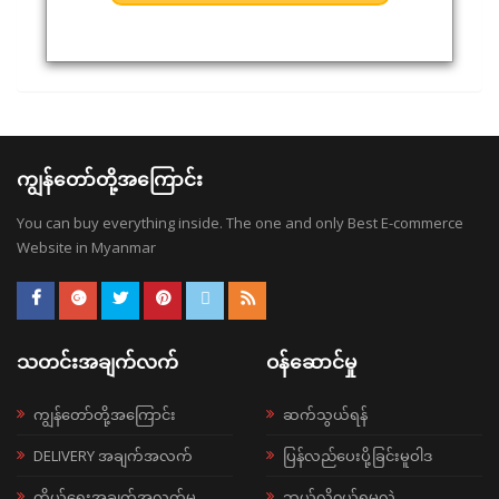
ကျွန်တော်တို့အကြောင်း
You can buy everything inside. The one and only Best E-commerce
Website in Myanmar
သတင်းအချက်လက်
ဝန်ဆောင်မှု
ကျွန်တော်တို့အကြောင်း
ဆက်သွယ်ရန်
DELIVERY အချက်အလက်
ပြန်လည်ပေးပို့ခြင်းမူဝါဒ
ကိုယ်ရေးအချက်အလက်မူ
ဘယ်လို၀ယ်ရမလဲ