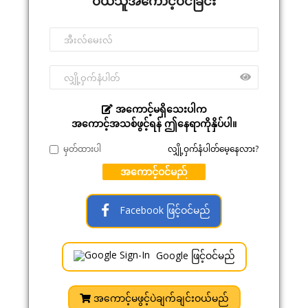
ဝယ်သူအကောင့်ဝင်ခြင်း
အကောင့်မရှိသေးပါက
အကောင့်အသစ်ဖွင့်ရန် ဤနေရာကိုနှိပ်ပါ။
မှတ်ထားပါ
လျှို့ဝှက်နံပါတ်မေ့နေလား?
အကောင့်ဝင်မည်
Facebook ဖြင့်ဝင်မည်
Google ဖြင့်ဝင်မည်
အကောင့်မဖွင့်ပဲချက်ချင်းဝယ်မည်