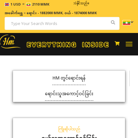
=
ဈေးနှုန်းများသည် အချိန်နှင့် အမျှပြောင်းလဲနိုင်သည်။
1 USD
2110 MMK
အခေါက်ရွှေ
=
ရောင်း - 1882000 MMK
,
ဝယ် - 1874000 MMK
Togg
navi
HM တွင်ရောင်းရန်
ရောင်းသူအကောင့်ဝင်ခြင်း
ကြိုဆိုပါသည်