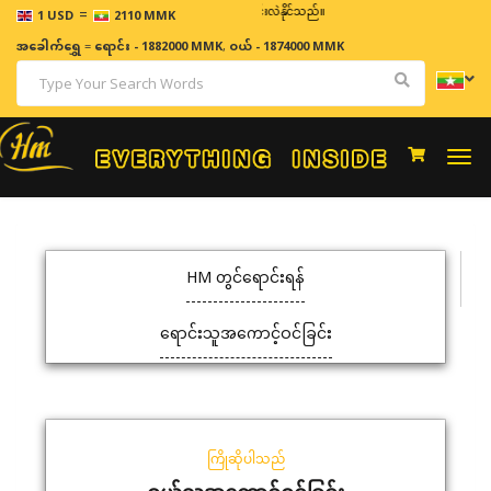
=
ဈေးနှုန်းများသည် အချိန်နှင့် အမျှပြောင်းလဲနိုင်သည်။
1 USD
2110 MMK
အခေါက်ရွှေ
=
ရောင်း - 1882000 MMK
,
ဝယ် - 1874000 MMK
Togg
navi
HM တွင်ရောင်းရန်
ရောင်းသူအကောင့်ဝင်ခြင်း
ကြိုဆိုပါသည်