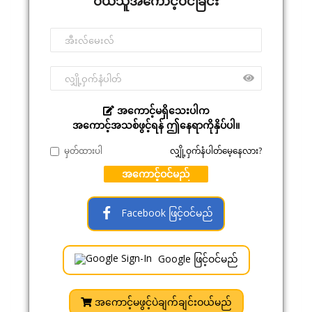
ဝယ်သူအကောင့်ဝင်ခြင်း
အကောင့်မရှိသေးပါက
အကောင့်အသစ်ဖွင့်ရန် ဤနေရာကိုနှိပ်ပါ။
မှတ်ထားပါ
လျှို့ဝှက်နံပါတ်မေ့နေလား?
အကောင့်ဝင်မည်
Facebook ဖြင့်ဝင်မည်
Google ဖြင့်ဝင်မည်
အကောင့်မဖွင့်ပဲချက်ချင်းဝယ်မည်