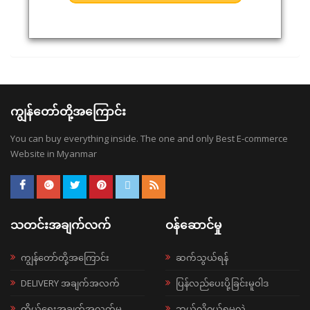
ကျွန်တော်တို့အကြောင်း
You can buy everything inside. The one and only Best E-commerce
Website in Myanmar
သတင်းအချက်လက်
ဝန်ဆောင်မှု
ကျွန်တော်တို့အကြောင်း
ဆက်သွယ်ရန်
DELIVERY အချက်အလက်
ပြန်လည်ပေးပို့ခြင်းမူဝါဒ
ကိုယ်ရေးအချက်အလက်မူ
ဘယ်လို၀ယ်ရမလဲ