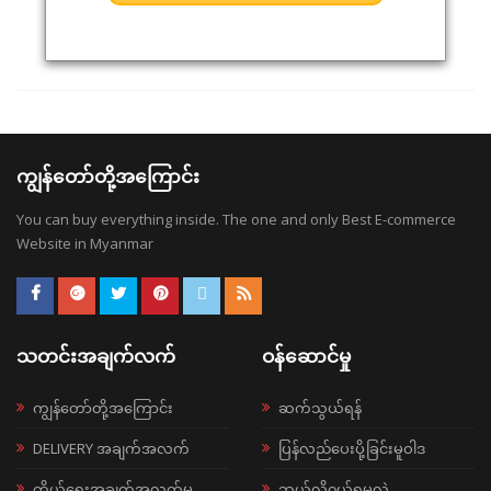
ကျွန်တော်တို့အကြောင်း
You can buy everything inside. The one and only Best E-commerce
Website in Myanmar
သတင်းအချက်လက်
ဝန်ဆောင်မှု
ကျွန်တော်တို့အကြောင်း
ဆက်သွယ်ရန်
DELIVERY အချက်အလက်
ပြန်လည်ပေးပို့ခြင်းမူဝါဒ
ကိုယ်ရေးအချက်အလက်မူ
ဘယ်လို၀ယ်ရမလဲ