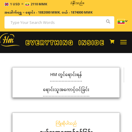
=
ဈေးနှုန်းများသည် အချိန်နှင့် အမျှပြောင်းလဲနိုင်သည်။
1 USD
2110 MMK
အခေါက်ရွှေ
=
ရောင်း - 1882000 MMK
,
ဝယ် - 1874000 MMK
Togg
navi
HM တွင်ရောင်းရန်
ရောင်းသူအကောင့်ဝင်ခြင်း
ကြိုဆိုပါသည်