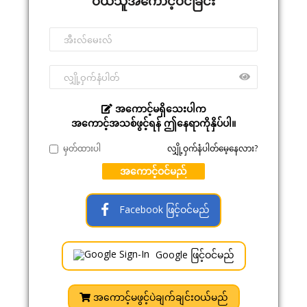
ဝယ်သူအကောင့်ဝင်ခြင်း
အကောင့်မရှိသေးပါက
အကောင့်အသစ်ဖွင့်ရန် ဤနေရာကိုနှိပ်ပါ။
မှတ်ထားပါ
လျှို့ဝှက်နံပါတ်မေ့နေလား?
အကောင့်ဝင်မည်
Facebook ဖြင့်ဝင်မည်
Google ဖြင့်ဝင်မည်
အကောင့်မဖွင့်ပဲချက်ချင်းဝယ်မည်