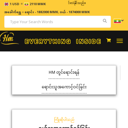
=
ဈေးနှုန်းများသည် အချိန်နှင့် အမျှပြောင်းလဲနိုင်သည်။
1 USD
2110 MMK
အခေါက်ရွှေ
=
ရောင်း - 1882000 MMK
,
ဝယ် - 1874000 MMK
Togg
navi
HM တွင်ရောင်းရန်
ရောင်းသူအကောင့်ဝင်ခြင်း
ကြိုဆိုပါသည်