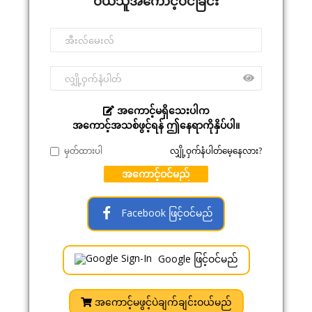
ဝယ်သူအကောင့်ဝင်ခြင်း
အကောင့်မရှိသေးပါက
အကောင့်အသစ်ဖွင့်ရန် ဤနေရာကိုနှိပ်ပါ။
မှတ်ထားပါ
လျှို့ဝှက်နံပါတ်မေ့နေလား?
အကောင့်ဝင်မည်
Facebook ဖြင့်ဝင်မည်
Google ဖြင့်ဝင်မည်
အကောင့်မဖွင့်ပဲချက်ချင်းဝယ်မည်