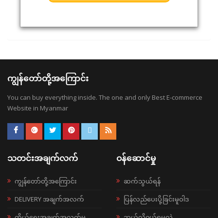
ကျွန်တော်တို့အကြောင်း
You can buy everything inside. The one and only Best E-commerce
Website in Myanmar
သတင်းအချက်လက်
ဝန်ဆောင်မှု
ကျွန်တော်တို့အကြောင်း
ဆက်သွယ်ရန်
DELIVERY အချက်အလက်
ပြန်လည်ပေးပို့ခြင်းမူဝါဒ
ကိုယ်ရေးအချက်အလက်မူ
ဘယ်လို၀ယ်ရမလဲ