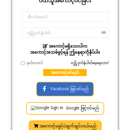
ဝယ်သူအကောင့်ဝင်ခြင်း
အကောင့်မရှိသေးပါက
အကောင့်အသစ်ဖွင့်ရန် ဤနေရာကိုနှိပ်ပါ။
မှတ်ထားပါ
လျှို့ဝှက်နံပါတ်မေ့နေလား?
အကောင့်ဝင်မည်
Facebook ဖြင့်ဝင်မည်
Google ဖြင့်ဝင်မည်
အကောင့်မဖွင့်ပဲချက်ချင်းဝယ်မည်