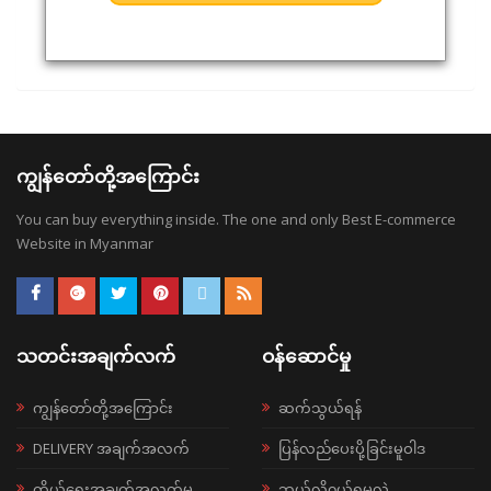
ကျွန်တော်တို့အကြောင်း
You can buy everything inside. The one and only Best E-commerce
Website in Myanmar
သတင်းအချက်လက်
ဝန်ဆောင်မှု
ကျွန်တော်တို့အကြောင်း
ဆက်သွယ်ရန်
DELIVERY အချက်အလက်
ပြန်လည်ပေးပို့ခြင်းမူဝါဒ
ကိုယ်ရေးအချက်အလက်မူ
ဘယ်လို၀ယ်ရမလဲ