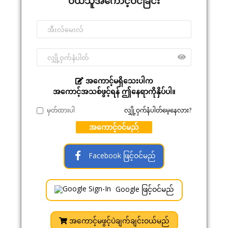
ဝယ်သူအကောင့်ဝင်ခြင်း
အကောင့်မရှိသေးပါက
အကောင့်အသစ်ဖွင့်ရန် ဤနေရာကိုနှိပ်ပါ။
မှတ်ထားပါ
လျှို့ဝှက်နံပါတ်မေ့နေလား?
အကောင့်ဝင်မည်
Facebook ဖြင့်ဝင်မည်
Google ဖြင့်ဝင်မည်
အကောင့်မဖွင့်ပဲချက်ချင်းဝယ်မည်