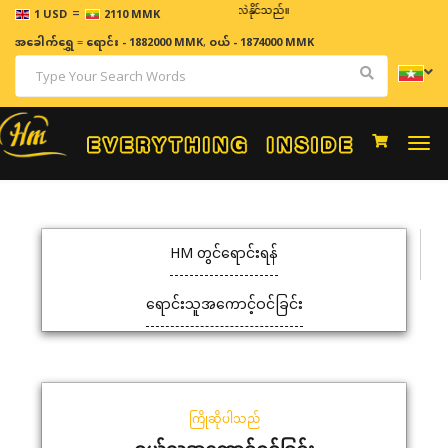
=
ဈေးနှုန်းများသည် အချိန်နှင့် အမျှပြောင်းလဲနိုင်သည်။
1 USD
2110 MMK
အခေါက်ရွှေ
=
ရောင်း - 1882000 MMK
,
ဝယ် - 1874000 MMK
Togg
navi
HM တွင်ရောင်းရန်
ရောင်းသူအကောင့်ဝင်ခြင်း
ကြိုဆိုပါသည်