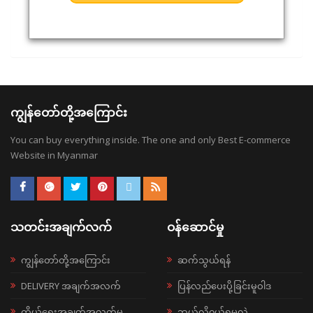
ကျွန်တော်တို့အကြောင်း
You can buy everything inside. The one and only Best E-commerce
Website in Myanmar
သတင်းအချက်လက်
ဝန်ဆောင်မှု
ကျွန်တော်တို့အကြောင်း
ဆက်သွယ်ရန်
DELIVERY အချက်အလက်
ပြန်လည်ပေးပို့ခြင်းမူဝါဒ
ကိုယ်ရေးအချက်အလက်မူ
ဘယ်လို၀ယ်ရမလဲ