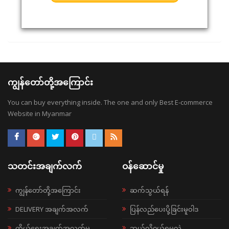
ကျွန်တော်တို့အကြောင်း
You can buy everything inside. The one and only Best E-commerce
Website in Myanmar
သတင်းအချက်လက်
ဝန်ဆောင်မှု
ကျွန်တော်တို့အကြောင်း
ဆက်သွယ်ရန်
DELIVERY အချက်အလက်
ပြန်လည်ပေးပို့ခြင်းမူဝါဒ
ကိုယ်ရေးအချက်အလက်မူ
ဘယ်လို၀ယ်ရမလဲ