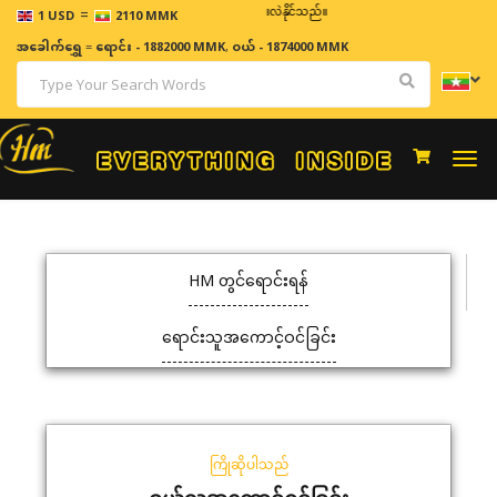
=
ဈေးနှုန်းများသည် အချိန်နှင့် အမျှပြောင်းလဲနိုင်သည်။
1 USD
2110 MMK
အခေါက်ရွှေ
=
ရောင်း - 1882000 MMK
,
ဝယ် - 1874000 MMK
Togg
navi
HM တွင်ရောင်းရန်
ရောင်းသူအကောင့်ဝင်ခြင်း
ကြိုဆိုပါသည်