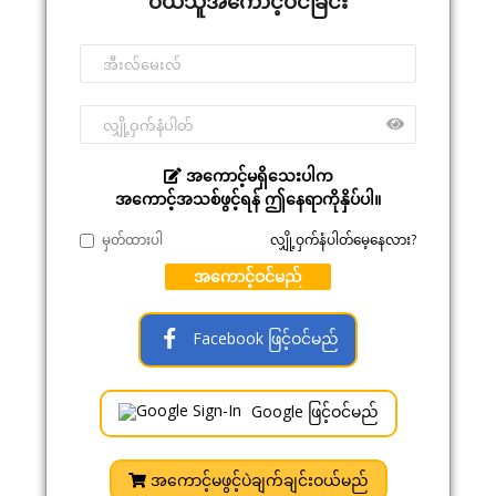
ဝယ်သူအကောင့်ဝင်ခြင်း
အကောင့်မရှိသေးပါက
အကောင့်အသစ်ဖွင့်ရန် ဤနေရာကိုနှိပ်ပါ။
မှတ်ထားပါ
လျှို့ဝှက်နံပါတ်မေ့နေလား?
အကောင့်ဝင်မည်
Facebook ဖြင့်ဝင်မည်
Google ဖြင့်ဝင်မည်
အကောင့်မဖွင့်ပဲချက်ချင်းဝယ်မည်