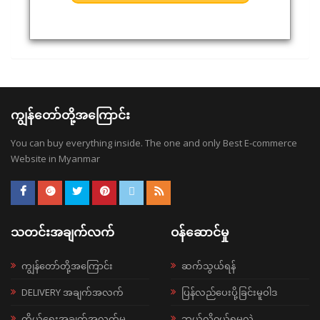
ကျွန်တော်တို့အကြောင်း
You can buy everything inside. The one and only Best E-commerce
Website in Myanmar
သတင်းအချက်လက်
ဝန်ဆောင်မှု
ကျွန်တော်တို့အကြောင်း
ဆက်သွယ်ရန်
DELIVERY အချက်အလက်
ပြန်လည်ပေးပို့ခြင်းမူဝါဒ
ကိုယ်ရေးအချက်အလက်မူ
ဘယ်လို၀ယ်ရမလဲ