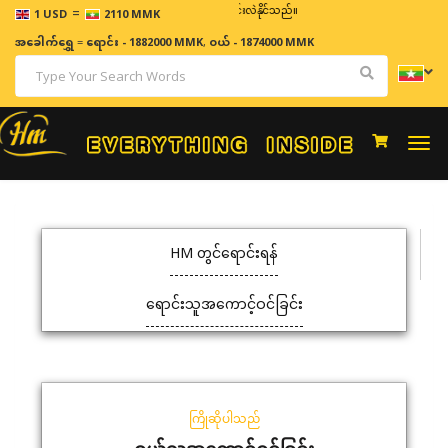
=
ဈေးနှုန်းများသည် အချိန်နှင့် အမျှပြောင်းလဲနိုင်သည်။
1 USD
2110 MMK
အခေါက်ရွှေ
=
ရောင်း - 1882000 MMK
,
ဝယ် - 1874000 MMK
Togg
navi
HM တွင်ရောင်းရန်
ရောင်းသူအကောင့်ဝင်ခြင်း
ကြိုဆိုပါသည်