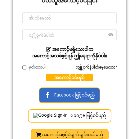
ဝယ်သူအကောင့်ဝင်ခြင်း
အကောင့်မရှိသေးပါက
အကောင့်အသစ်ဖွင့်ရန် ဤနေရာကိုနှိပ်ပါ။
မှတ်ထားပါ
လျှို့ဝှက်နံပါတ်မေ့နေလား?
အကောင့်ဝင်မည်
Facebook ဖြင့်ဝင်မည်
Google ဖြင့်ဝင်မည်
အကောင့်မဖွင့်ပဲချက်ချင်းဝယ်မည်