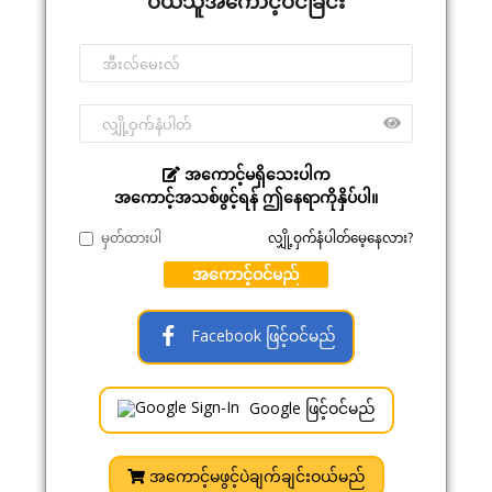
ဝယ်သူအကောင့်ဝင်ခြင်း
အကောင့်မရှိသေးပါက
အကောင့်အသစ်ဖွင့်ရန် ဤနေရာကိုနှိပ်ပါ။
မှတ်ထားပါ
လျှို့ဝှက်နံပါတ်မေ့နေလား?
အကောင့်ဝင်မည်
Facebook ဖြင့်ဝင်မည်
Google ဖြင့်ဝင်မည်
အကောင့်မဖွင့်ပဲချက်ချင်းဝယ်မည်