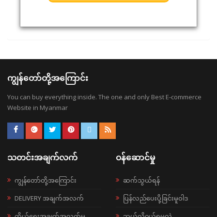
ကျွန်တော်တို့အကြောင်း
You can buy everything inside. The one and only Best E-commerce
Website in Myanmar
သတင်းအချက်လက်
ဝန်ဆောင်မှု
ကျွန်တော်တို့အကြောင်း
ဆက်သွယ်ရန်
DELIVERY အချက်အလက်
ပြန်လည်ပေးပို့ခြင်းမူဝါဒ
ကိုယ်ရေးအချက်အလက်မူ
ဘယ်လို၀ယ်ရမလဲ