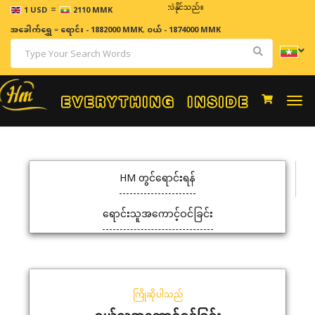
=
ဈေးနှုန်းများသည် အချိန်နှင့် အမျှပြောင်းလဲနိုင်သည်။
1 USD
2110 MMK
အခေါက်ရွှေ
=
ရောင်း - 1882000 MMK
,
ဝယ် - 1874000 MMK
Togg
navi
HM တွင်ရောင်းရန်
ရောင်းသူအကောင့်ဝင်ခြင်း
ကြိုဆိုပါသည်