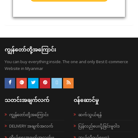
ကျွန်တော်တို့အကြောင်း
You can buy everything inside. The one and only Best E-commerce
Website in Myanmar
သတင်းအချက်လက်
ဝန်ဆောင်မှု
ကျွန်တော်တို့အကြောင်း
ဆက်သွယ်ရန်
DELIVERY အချက်အလက်
ပြန်လည်ပေးပို့ခြင်းမူဝါဒ
ကိုယ်ရေးအချက်အလက်မူ
ဘယ်လို၀ယ်ရမလဲ