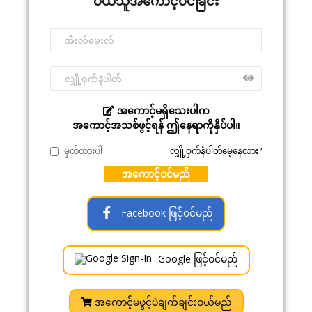
ဝယ်သူအကောင့်ဝင်ခြင်း
အကောင့်မရှိသေးပါက
အကောင့်အသစ်ဖွင့်ရန် ဤနေရာကိုနှိပ်ပါ။
မှတ်ထားပါ
လျှို့ဝှက်နံပါတ်မေ့နေလား?
အကောင့်ဝင်မည်
Facebook ဖြင့်ဝင်မည်
Google ဖြင့်ဝင်မည်
အကောင့်မဖွင့်ပဲချက်ချင်းဝယ်မည်