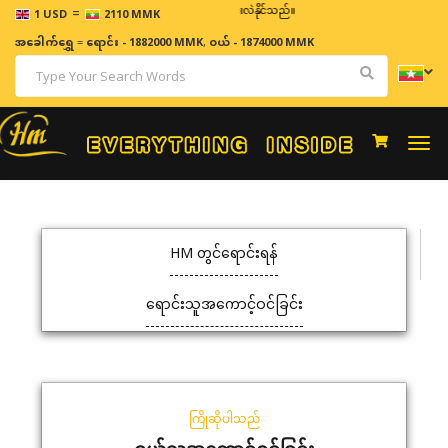
=
ဈေးနှုန်းများသည် အချိန်နှင့် အမျှပြောင်းလဲနိုင်သည်။
1 USD
2110 MMK
အခေါက်ရွှေ
=
ရောင်း - 1882000 MMK
,
ဝယ် - 1874000 MMK
Togg
navi
HM တွင်ရောင်းရန်
ရောင်းသူအကောင့်ဝင်ခြင်း
ကြိုဆိုပါသည်