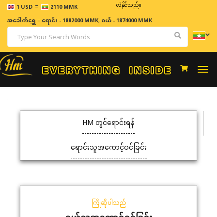
=
ဈေးနှုန်းများသည် အချိန်နှင့် အမျှပြောင်းလဲနိုင်သည်။
1 USD
2110 MMK
အခေါက်ရွှေ
=
ရောင်း - 1882000 MMK
,
ဝယ် - 1874000 MMK
Togg
navi
HM တွင်ရောင်းရန်
ရောင်းသူအကောင့်ဝင်ခြင်း
ကြိုဆိုပါသည်