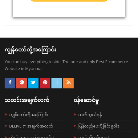
ကျွန်တော်တို့အကြောင်း
You can buy everything inside. The one and only Best E-commerce
Website in Myanmar
သတင်းအချက်လက်
ဝန်ဆောင်မှု
ကျွန်တော်တို့အကြောင်း
ဆက်သွယ်ရန်
DELIVERY အချက်အလက်
ပြန်လည်ပေးပို့ခြင်းမူဝါဒ
ကိုယ်ရေးအချက်အလက်မူ
ဘယ်လို၀ယ်ရမလဲ