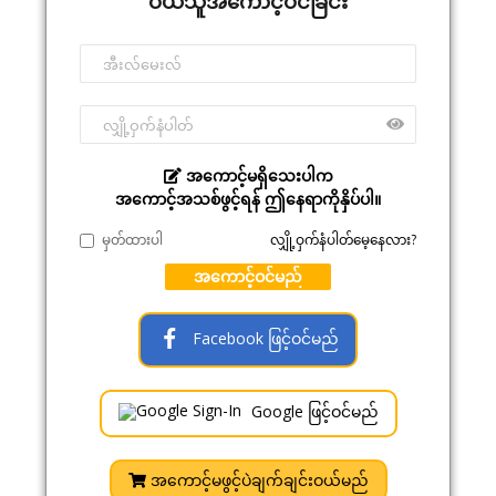
ဝယ်သူအကောင့်ဝင်ခြင်း
အကောင့်မရှိသေးပါက
အကောင့်အသစ်ဖွင့်ရန် ဤနေရာကိုနှိပ်ပါ။
မှတ်ထားပါ
လျှို့ဝှက်နံပါတ်မေ့နေလား?
အကောင့်ဝင်မည်
Facebook ဖြင့်ဝင်မည်
Google ဖြင့်ဝင်မည်
အကောင့်မဖွင့်ပဲချက်ချင်းဝယ်မည်