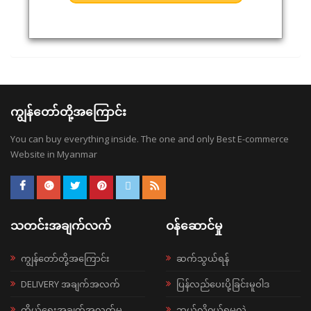
ကျွန်တော်တို့အကြောင်း
You can buy everything inside. The one and only Best E-commerce
Website in Myanmar
သတင်းအချက်လက်
ဝန်ဆောင်မှု
ကျွန်တော်တို့အကြောင်း
ဆက်သွယ်ရန်
DELIVERY အချက်အလက်
ပြန်လည်ပေးပို့ခြင်းမူဝါဒ
ကိုယ်ရေးအချက်အလက်မူ
ဘယ်လို၀ယ်ရမလဲ