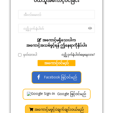
ဝယ်သူအကောင့်ဝင်ခြင်း
အကောင့်မရှိသေးပါက
အကောင့်အသစ်ဖွင့်ရန် ဤနေရာကိုနှိပ်ပါ။
မှတ်ထားပါ
လျှို့ဝှက်နံပါတ်မေ့နေလား?
အကောင့်ဝင်မည်
Facebook ဖြင့်ဝင်မည်
Google ဖြင့်ဝင်မည်
အကောင့်မဖွင့်ပဲချက်ချင်းဝယ်မည်