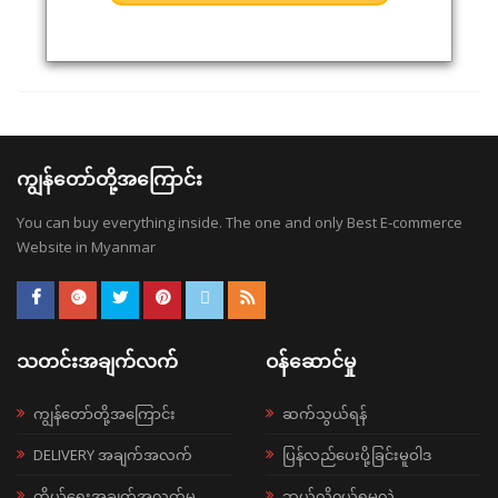
ကျွန်တော်တို့အကြောင်း
You can buy everything inside. The one and only Best E-commerce
Website in Myanmar
သတင်းအချက်လက်
ဝန်ဆောင်မှု
ကျွန်တော်တို့အကြောင်း
ဆက်သွယ်ရန်
DELIVERY အချက်အလက်
ပြန်လည်ပေးပို့ခြင်းမူဝါဒ
ကိုယ်ရေးအချက်အလက်မူ
ဘယ်လို၀ယ်ရမလဲ