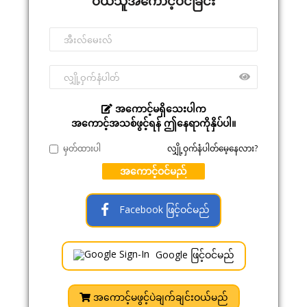
ဝယ်သူအကောင့်ဝင်ခြင်း
အကောင့်မရှိသေးပါက
အကောင့်အသစ်ဖွင့်ရန် ဤနေရာကိုနှိပ်ပါ။
မှတ်ထားပါ
လျှို့ဝှက်နံပါတ်မေ့နေလား?
အကောင့်ဝင်မည်
Facebook ဖြင့်ဝင်မည်
Google ဖြင့်ဝင်မည်
အကောင့်မဖွင့်ပဲချက်ချင်းဝယ်မည်