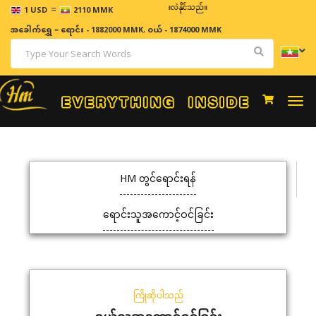
=
ဈေးနှုန်းများသည် အချိန်နှင့် အမျှပြောင်းလဲနိုင်သည်။
1 USD
2110 MMK
အခေါက်ရွှေ
=
ရောင်း - 1882000 MMK
,
ဝယ် - 1874000 MMK
Togg
navi
HM တွင်ရောင်းရန်
ရောင်းသူအကောင့်ဝင်ခြင်း
ကြိုဆိုပါသည်