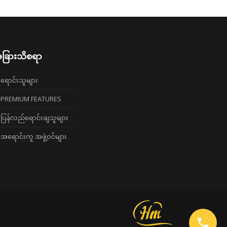
ခြားသိစရာ
ရောင်းသူများ
PREMIUM FEATURES
ပြန်လည်ရောင်းချသူများ
အရောင်းကူ အဖွဲ့ဝင်များ