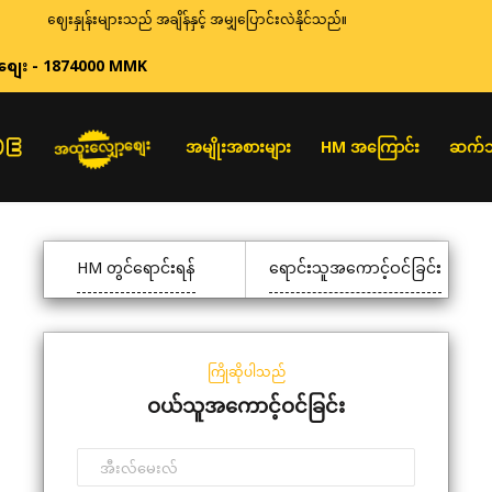
ဈေးနှုန်းများသည် အချိန်နှင့် အမျှပြောင်းလဲနိုင်သည်။
စျေး - 1874000 MMK
အထူးလျှော့စျေး
အမျိုးအစားများ
HM အကြောင်း
ဆက်သ
HM တွင်ရောင်းရန်
ရောင်းသူအကောင့်ဝင်ခြင်း
ကြိုဆိုပါသည်
ဝယ်သူအကောင့်ဝင်ခြင်း