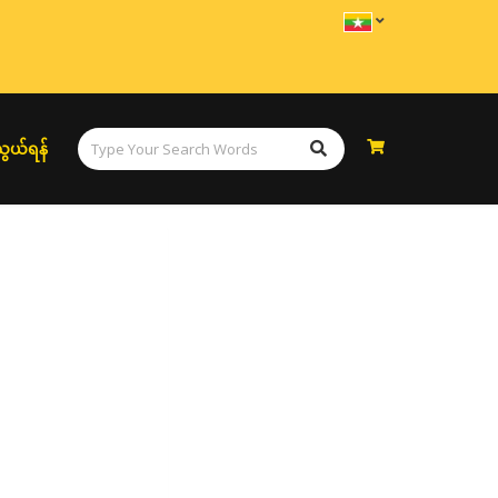
ွယ်ရန်