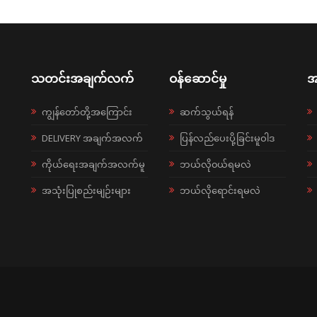
သတင်းအချက်လက်
ဝန်ဆောင်မှု
အ
ကျွန်တော်တို့အကြောင်း
ဆက်သွယ်ရန်
DELIVERY အချက်အလက်
ပြန်လည်ပေးပို့ခြင်းမူဝါဒ
ကိုယ်ရေးအချက်အလက်မူ
ဘယ်လို၀ယ်ရမလဲ
အသုံးပြုစည်းမျဉ်းများ
ဘယ်လိုရောင်းရမလဲ