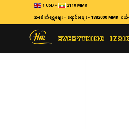
1 USD
=
2110 MMK
အခေါက်ရွှေစျေး
=
ရောင်းစျေး - 1882000 MMK
,
ဝယ်