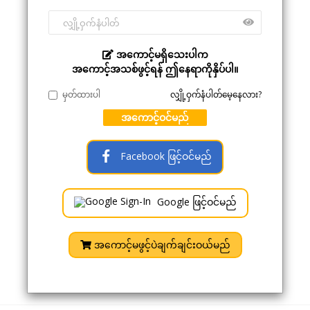
အကောင့်မရှိသေးပါက
အကောင့်အသစ်ဖွင့်ရန် ဤနေရာကိုနှိပ်ပါ။
မှတ်ထားပါ
လျှို့ဝှက်နံပါတ်မေ့နေလား?
အကောင့်ဝင်မည်
Facebook ဖြင့်ဝင်မည်
Google ဖြင့်ဝင်မည်
အကောင့်မဖွင့်ပဲချက်ချင်းဝယ်မည်