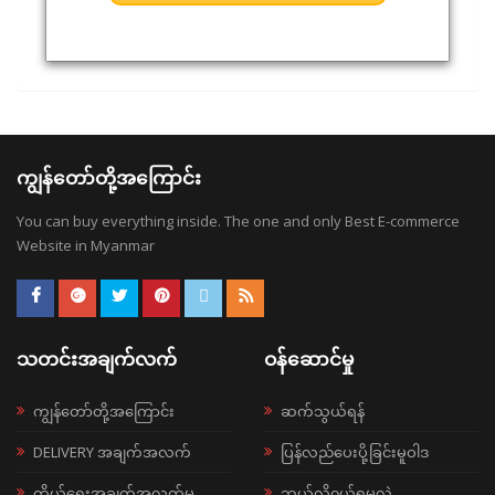
ကျွန်တော်တို့အကြောင်း
You can buy everything inside. The one and only Best E-commerce
Website in Myanmar
သတင်းအချက်လက်
ဝန်ဆောင်မှု
ကျွန်တော်တို့အကြောင်း
ဆက်သွယ်ရန်
DELIVERY အချက်အလက်
ပြန်လည်ပေးပို့ခြင်းမူဝါဒ
ကိုယ်ရေးအချက်အလက်မူ
ဘယ်လို၀ယ်ရမလဲ