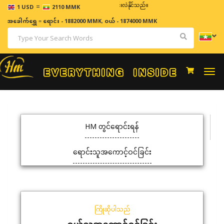
=
ဈေးနှုန်းများသည် အချိန်နှင့် အမျှပြောင်းလဲနိုင်သည်။
1 USD
2110 MMK
အခေါက်ရွှေ
=
ရောင်း - 1882000 MMK
,
ဝယ် - 1874000 MMK
Togg
navi
HM တွင်ရောင်းရန်
ရောင်းသူအကောင့်ဝင်ခြင်း
ကြိုဆိုပါသည်