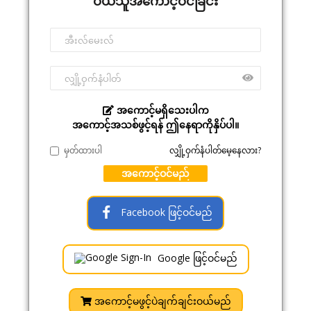
ဝယ်သူအကောင့်ဝင်ခြင်း
အကောင့်မရှိသေးပါက
အကောင့်အသစ်ဖွင့်ရန် ဤနေရာကိုနှိပ်ပါ။
မှတ်ထားပါ
လျှို့ဝှက်နံပါတ်မေ့နေလား?
အကောင့်ဝင်မည်
Facebook ဖြင့်ဝင်မည်
Google ဖြင့်ဝင်မည်
အကောင့်မဖွင့်ပဲချက်ချင်းဝယ်မည်