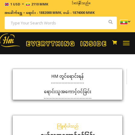
=
ဈေးနှုန်းများသည် အချိန်နှင့် အမျှပြောင်းလဲနိုင်သည်။
1 USD
2110 MMK
အခေါက်ရွှေ
=
ရောင်း - 1882000 MMK
,
ဝယ် - 1874000 MMK
Togg
navi
HM တွင်ရောင်းရန်
ရောင်းသူအကောင့်ဝင်ခြင်း
ကြိုဆိုပါသည်