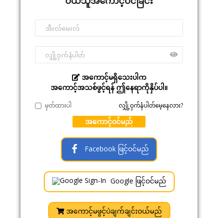
ဝယ်သူအကောင့်ဝင်ခြင်း
အကောင့်မရှိသေးပါက
အကောင့်အသစ်ဖွင့်ရန် ဤနေရာကိုနှိပ်ပါ။
မှတ်ထားပါ
လျှို့ဝှက်နံပါတ်မေ့နေလား?
အကောင့်ဝင်မည်
Facebook ဖြင့်ဝင်မည်
Google ဖြင့်ဝင်မည်
အကောင့်မဖွင့်ပဲချက်ချင်းဝယ်မည်