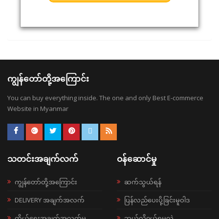
ကျွန်တော်တို့အကြောင်း
You can buy everything inside. The one and only Best E-commerce
Website in Myanmar
သတင်းအချက်လက်
ဝန်ဆောင်မှု
ကျွန်တော်တို့အကြောင်း
ဆက်သွယ်ရန်
DELIVERY အချက်အလက်
ပြန်လည်ပေးပို့ခြင်းမူဝါဒ
ကိုယ်ရေးအချက်အလက်မူ
ဘယ်လို၀ယ်ရမလဲ