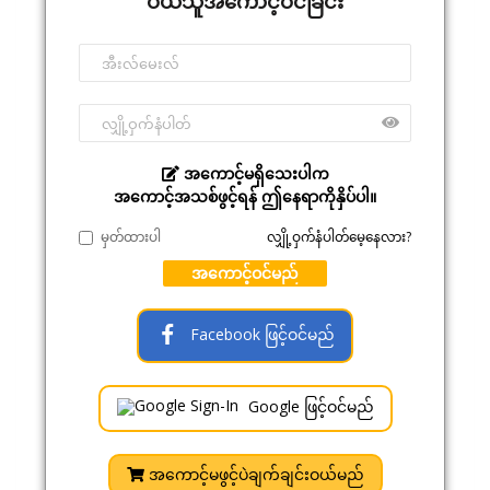
ဝယ်သူအကောင့်ဝင်ခြင်း
အကောင့်မရှိသေးပါက
အကောင့်အသစ်ဖွင့်ရန် ဤနေရာကိုနှိပ်ပါ။
မှတ်ထားပါ
လျှို့ဝှက်နံပါတ်မေ့နေလား?
အကောင့်ဝင်မည်
Facebook ဖြင့်ဝင်မည်
Google ဖြင့်ဝင်မည်
အကောင့်မဖွင့်ပဲချက်ချင်းဝယ်မည်