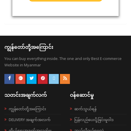
ကျွန်တော်တို့အကြောင်း
You can buy everything inside. The one and only Best E-commerce
Website in Myanmar
သတင်းအချက်လက်
ဝန်ဆောင်မှု
ကျွန်တော်တို့အကြောင်း
ဆက်သွယ်ရန်
DELIVERY အချက်အလက်
ပြန်လည်ပေးပို့ခြင်းမူဝါဒ
ကိုယ်ရေးအချက်အလက်မူ
ဘယ်လို၀ယ်ရမလဲ