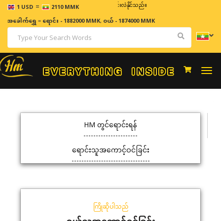
=
ဈေးနှုန်းများသည် အချိန်နှင့် အမျှပြောင်းလဲနိုင်သည်။
1 USD
2110 MMK
အခေါက်ရွှေ
=
ရောင်း - 1882000 MMK
,
ဝယ် - 1874000 MMK
Togg
navi
HM တွင်ရောင်းရန်
ရောင်းသူအကောင့်ဝင်ခြင်း
ကြိုဆိုပါသည်