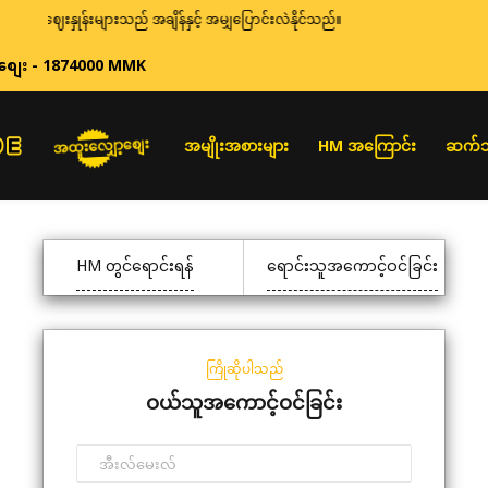
ဈေးနှုန်းများသည် အချိန်နှင့် အမျှပြောင်းလဲနိုင်သည်။
စျေး - 1874000 MMK
အထူးလျှော့စျေး
အမျိုးအစားများ
HM အကြောင်း
ဆက်သ
HM တွင်ရောင်းရန်
ရောင်းသူအကောင့်ဝင်ခြင်း
ကြိုဆိုပါသည်
ဝယ်သူအကောင့်ဝင်ခြင်း