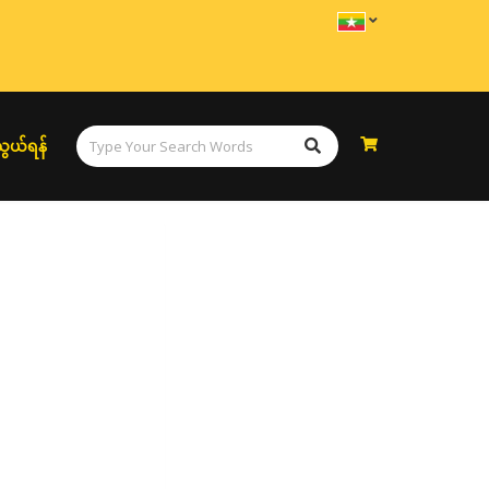
ွယ်ရန်