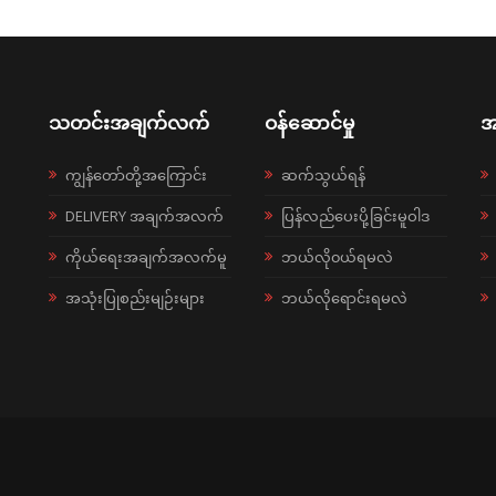
သတင်းအချက်လက်
ဝန်ဆောင်မှု
အ
ကျွန်တော်တို့အကြောင်း
ဆက်သွယ်ရန်
DELIVERY အချက်အလက်
ပြန်လည်ပေးပို့ခြင်းမူဝါဒ
ကိုယ်ရေးအချက်အလက်မူ
ဘယ်လို၀ယ်ရမလဲ
အသုံးပြုစည်းမျဉ်းများ
ဘယ်လိုရောင်းရမလဲ