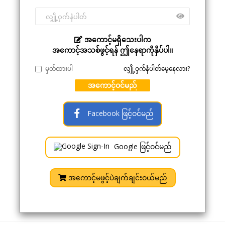
အကောင့်မရှိသေးပါက
အကောင့်အသစ်ဖွင့်ရန် ဤနေရာကိုနှိပ်ပါ။
မှတ်ထားပါ
လျှို့ဝှက်နံပါတ်မေ့နေလား?
အကောင့်ဝင်မည်
Facebook ဖြင့်ဝင်မည်
Google ဖြင့်ဝင်မည်
အကောင့်မဖွင့်ပဲချက်ချင်းဝယ်မည်