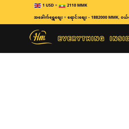
1 USD
=
2110 MMK
အခေါက်ရွှေစျေး
=
ရောင်းစျေး - 1882000 MMK
,
ဝယ်