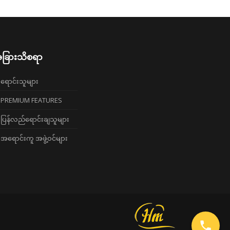
ခြားသိစရာ
ရောင်းသူများ
PREMIUM FEATURES
ပြန်လည်ရောင်းချသူများ
အရောင်းကူ အဖွဲ့ဝင်များ