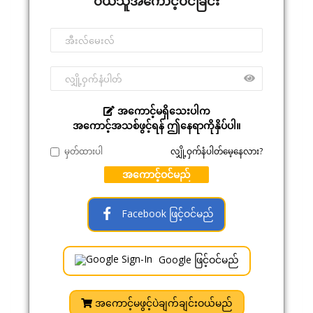
ဝယ်သူအကောင့်ဝင်ခြင်း
အကောင့်မရှိသေးပါက
အကောင့်အသစ်ဖွင့်ရန် ဤနေရာကိုနှိပ်ပါ။
မှတ်ထားပါ
လျှို့ဝှက်နံပါတ်မေ့နေလား?
အကောင့်ဝင်မည်
Facebook ဖြင့်ဝင်မည်
Google ဖြင့်ဝင်မည်
အကောင့်မဖွင့်ပဲချက်ချင်းဝယ်မည်