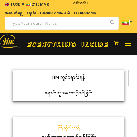
=
ဈေးနှုန်းများသည် အချိန်နှင့် အမျှပြောင်းလဲနိုင်သည်။
1 USD
2110 MMK
အခေါက်ရွှေ
=
ရောင်း - 1882000 MMK
,
ဝယ် - 1874000 MMK
Togg
navi
HM တွင်ရောင်းရန်
ရောင်းသူအကောင့်ဝင်ခြင်း
ကြိုဆိုပါသည်