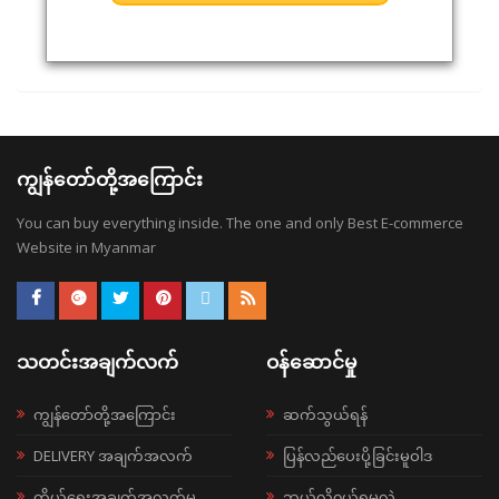
ကျွန်တော်တို့အကြောင်း
You can buy everything inside. The one and only Best E-commerce
Website in Myanmar
သတင်းအချက်လက်
ဝန်ဆောင်မှု
ကျွန်တော်တို့အကြောင်း
ဆက်သွယ်ရန်
DELIVERY အချက်အလက်
ပြန်လည်ပေးပို့ခြင်းမူဝါဒ
ကိုယ်ရေးအချက်အလက်မူ
ဘယ်လို၀ယ်ရမလဲ