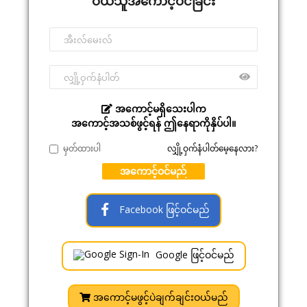
ဝယ်သူအကောင့်ဝင်ခြင်း
အကောင့်မရှိသေးပါက
အကောင့်အသစ်ဖွင့်ရန် ဤနေရာကိုနှိပ်ပါ။
မှတ်ထားပါ
လျှို့ဝှက်နံပါတ်မေ့နေလား?
အကောင့်ဝင်မည်
Facebook ဖြင့်ဝင်မည်
Google ဖြင့်ဝင်မည်
အကောင့်မဖွင့်ပဲချက်ချင်းဝယ်မည်