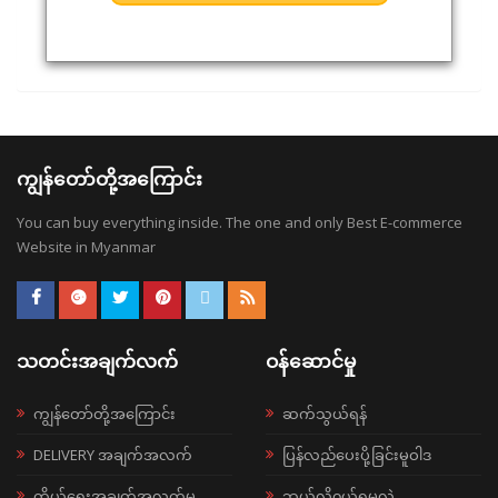
ကျွန်တော်တို့အကြောင်း
You can buy everything inside. The one and only Best E-commerce
Website in Myanmar
သတင်းအချက်လက်
ဝန်ဆောင်မှု
ကျွန်တော်တို့အကြောင်း
ဆက်သွယ်ရန်
DELIVERY အချက်အလက်
ပြန်လည်ပေးပို့ခြင်းမူဝါဒ
ကိုယ်ရေးအချက်အလက်မူ
ဘယ်လို၀ယ်ရမလဲ