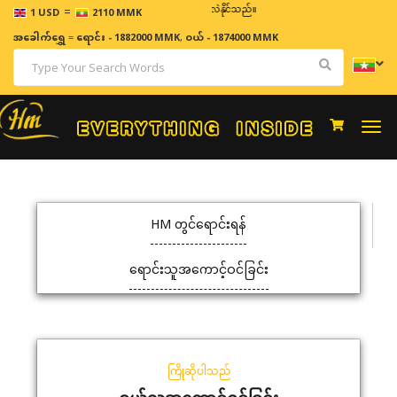
=
ဈေးနှုန်းများသည် အချိန်နှင့် အမျှပြောင်းလဲနိုင်သည်။
1 USD
2110 MMK
အခေါက်ရွှေ
=
ရောင်း - 1882000 MMK
,
ဝယ် - 1874000 MMK
Togg
navi
HM တွင်ရောင်းရန်
ရောင်းသူအကောင့်ဝင်ခြင်း
ကြိုဆိုပါသည်