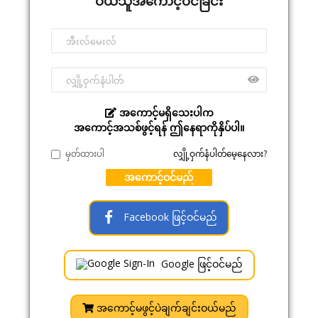
ဝယ်သူအကောင့်ဝင်ခြင်း
အကောင့်မရှိသေးပါက
အကောင့်အသစ်ဖွင့်ရန် ဤနေရာကိုနှိပ်ပါ။
မှတ်ထားပါ
လျှို့ဝှက်နံပါတ်မေ့နေလား?
အကောင့်ဝင်မည်
Facebook ဖြင့်ဝင်မည်
Google ဖြင့်ဝင်မည်
အကောင့်မဖွင့်ပဲချက်ချင်းဝယ်မည်