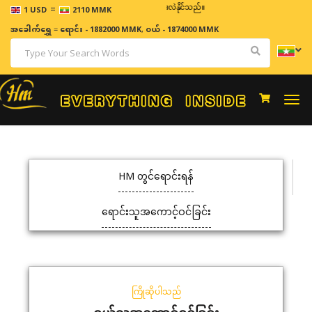
=
ဈေးနှုန်းများသည် အချိန်နှင့် အမျှပြောင်းလဲနိုင်သည်။
1 USD
2110 MMK
အခေါက်ရွှေ
=
ရောင်း - 1882000 MMK
,
ဝယ် - 1874000 MMK
Togg
navi
HM တွင်ရောင်းရန်
ရောင်းသူအကောင့်ဝင်ခြင်း
ကြိုဆိုပါသည်