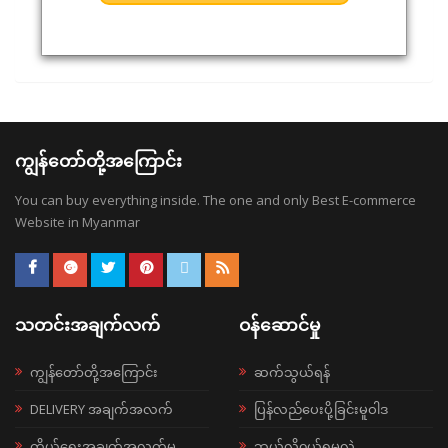
ကျွန်တော်တို့အကြောင်း
You can buy everything inside. The one and only Best E-commerce
Website in Myanmar
သတင်းအချက်လက်
ဝန်ဆောင်မှု
ကျွန်တော်တို့အကြောင်း
ဆက်သွယ်ရန်
DELIVERY အချက်အလက်
ပြန်လည်ပေးပို့ခြင်းမူဝါဒ
ကိုယ်ရေးအချက်အလက်မူ
ဘယ်လို၀ယ်ရမလဲ