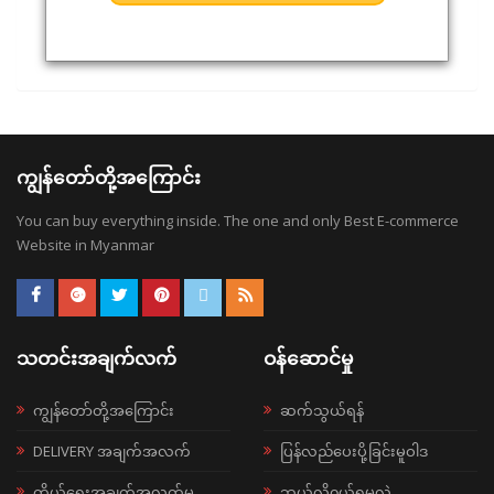
ကျွန်တော်တို့အကြောင်း
You can buy everything inside. The one and only Best E-commerce
Website in Myanmar
သတင်းအချက်လက်
ဝန်ဆောင်မှု
ကျွန်တော်တို့အကြောင်း
ဆက်သွယ်ရန်
DELIVERY အချက်အလက်
ပြန်လည်ပေးပို့ခြင်းမူဝါဒ
ကိုယ်ရေးအချက်အလက်မူ
ဘယ်လို၀ယ်ရမလဲ