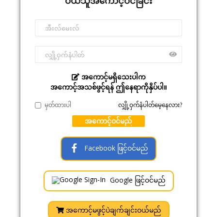
ဝယ်သူအကောင့်ဝင်ခြင်း
အကောင့်မရှိသေးပါက
အကောင့်အသစ်ဖွင့်ရန် ဤနေရာကိုနှိပ်ပါ။
မှတ်ထားပါ
လျှို့ဝှက်နံပါတ်မေ့နေလား?
အကောင့်ဝင်မည်
Facebook ဖြင့်ဝင်မည်
Google ဖြင့်ဝင်မည်
အကောင့်မဖွင့်ပဲချက်ချင်းဝယ်မည်