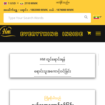
=
ဈေးနှုန်းများသည် အချိန်နှင့် အမျှပြောင်းလဲနိုင်သည်။
1 USD
2110 MMK
အခေါက်ရွှေ
=
ရောင်း - 1882000 MMK
,
ဝယ် - 1874000 MMK
Togg
navi
HM တွင်ရောင်းရန်
ရောင်းသူအကောင့်ဝင်ခြင်း
ကြိုဆိုပါသည်